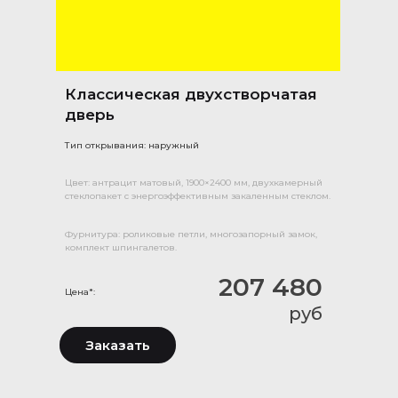
Классическая двухстворчатая
дверь
Тип открывания: наружный
Цвет: антрацит матовый, 1900×2400 мм, двухкамерный
стеклопакет с энергоэффективным закаленным стеклом.
Фурнитура: роликовые петли, многозапорный замок,
комплект шпингалетов.
207 480
Цена*:
руб
Заказать