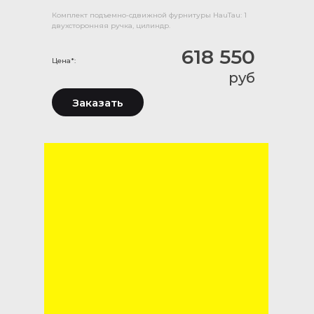
Комплект подъемно-сдвижной фурнитуры HauTau: 1
двухсторонняя ручка, цилиндр.
618 550
Цена*:
руб
Заказать