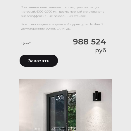
2 активные центральные створки, цвет: антрацит
матовый, 6000×2700 мм, двухкамерный стеклопакет с
энергоэффективным закаленным стеклом.
Комплект подъемно-сдвижной фурнитуры HauTau: 2
двухсторонние ручки, цилиндр.
988 524
Цена*:
руб
Заказать