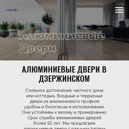
Scroll to top →
АЛЮМИНИЕВЫЕ ДВЕРИ В
ДЗЕРЖИНСКОМ
Стильное дополнение частного дома
или коттеджа. Входные и террасные
двери из алюминиевого профиля
удобны и безопасны в использовании.
Они устойчивы к взлому и промерзанию.
Срок службы алюминиевых дверей
более 50 лет. Мы предлагаем
алюминиевые двери с разными типами