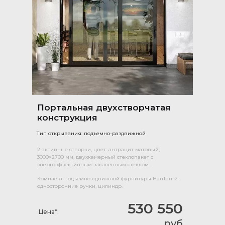
Портальная двухстворчатая
конструкция
Тип открывания: подъемно-раздвижной
2 активные створки, цвет: антрацит матовый,
3000×2700 мм, двухкамерный стеклопакет с
энергоэффективным закаленным стеклом.
Комплект подъемно-сдвижной фурнитуры HauTau: 2
односторонние ручки, цилиндр.
530 550
Цена*:
руб