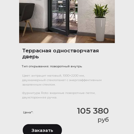
Террасная одностворчатая
дверь
Тип открывания: поворотный внутрь
Цвет: антрацит матовый, 1000×2200 мм,
двухкамерный стеклопакет с энергоэффективным
закаленным стеклом.
Фурнитура Roto: видимые поворотные петли,
двухсторонняя ручка.
105 380
Цена*:
руб
Заказать