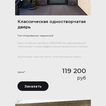
Классическая одностворчатая
дверь
Тип открывания: наружный
Цвет: антрацит матовый, 1000х2400 мм, двухкамерный
стеклопакет с энергоэффективным закаленным стеклом.
Фурнитура: скрытые петли, многозапорный замок.
119 200
Цена*:
руб
Заказать