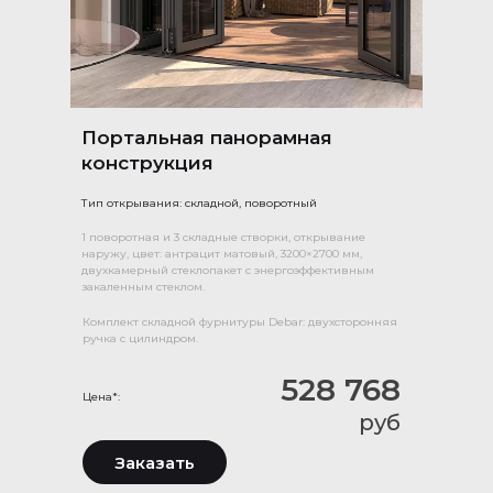
Портальная панорамная
конструкция
Тип открывания: складной, поворотный
1 поворотная и 3 складные створки, открывание
наружу, цвет: антрацит матовый, 3200×2700 мм,
двухкамерный стеклопакет с энергоэффективным
закаленным стеклом.
Комплект складной фурнитуры Debar: двухсторонняя
ручка с цилиндром.
528 768
Цена*:
руб
Заказать