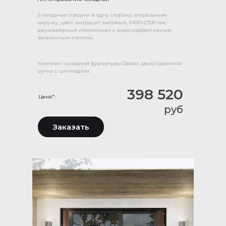
3 складные створки в одну сторону, открывание
наружу, цвет: антрацит матовый, 2400×2700 мм,
двухкамерный стеклопакет с энергоэффективным
закаленным стеклом.
Комплект складной фурнитуры Debar: двухсторонняя
ручка с цилиндром.
398 520
Цена*:
руб
Заказать