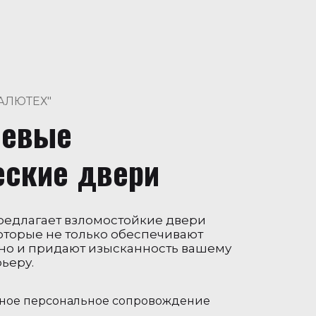
"АЛЮТЕХ"
иевые
еские двери
редлагает взломостойкие двери
оторые не только обеспечивают
но и придают изысканность вашему
ьеру.
ное персональное сопровождение