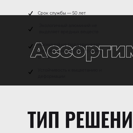
Срок службы — 50 лет
Экологичный алюминий не
выделяет вредных веществ
Алюминий не поддерживает
горение и не распространяет
огонь
Устойчивость к выцветанию и
деформации
ТИП РЕШЕН