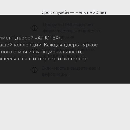
Срок службы — меньше 20 лет
Профиль ПВХ выделяет
формальдегиды в процессе
использования
имент дверей «АЛЮТЕХ»,
ашей коллекции. Каждая дверь - яркое
При горении выделяются
ного стиля и функциональности,
опасные вещества
ееся в ваш интерьер и экстерьер.
Склонность к выцветанию и
деформации