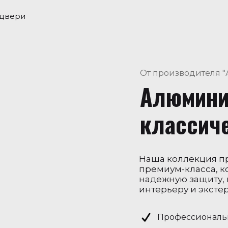
 двери
От производителя 
Алюмин
классич
Наша коллекция п
премиум-класса, к
надежную защиту, 
интерьеру и экстер
Профессиональ