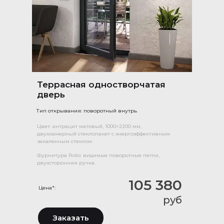
Террасная одностворчатая
дверь
Тип открывания: поворотный внутрь
Цвет: антрацит матовый, 1000×2200 мм,
двухкамерный стеклопакет с энергоэффективным
закаленным стеклом.
Фурнитура Roto: видимые поворотные петли,
двухсторонняя ручка.
105 380
Цена*:
руб
Заказать