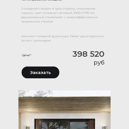
3 складные створки в одну сторону, открывание
наружу, цвет: антрацит матовый, 2400×2700 мм,
двухкамерный стеклопакет с энергоэффективным
закаленным стеклом.
Комплект складной фурнитуры Debar: двухсторонняя
ручка с цилиндром.
398 520
Цена*:
руб
Заказать