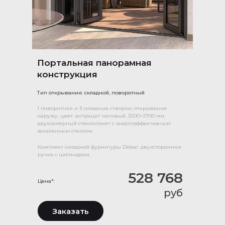
Портальная панорамная
конструкция
Тип открывания: складной, поворотный
1 поворотная и 3 складные створки, открывание
наружу, цвет: антрацит матовый, 3200×2700 мм,
двухкамерный стеклопакет с энергоэффективным
закаленным стеклом.
Комплект складной фурнитуры Debar: двухсторонняя
ручка с цилиндром.
528 768
Цена*:
руб
Заказать