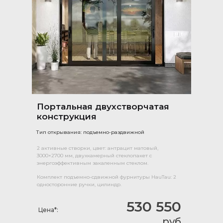
Портальная двухстворчатая
конструкция
Тип открывания: подъемно-раздвижной
2 активные створки, цвет: антрацит матовый,
3000×2700 мм, двухкамерный стеклопакет с
энергоэффективным закаленным стеклом.
Комплект подъемно-сдвижной фурнитуры HauTau: 2
односторонние ручки, цилиндр.
530 550
Цена*:
руб