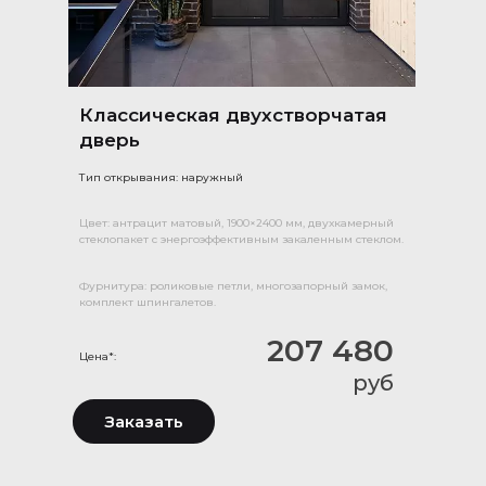
Классическая двухстворчатая
дверь
Тип открывания: наружный
Цвет: антрацит матовый, 1900×2400 мм, двухкамерный
стеклопакет с энергоэффективным закаленным стеклом.
Фурнитура: роликовые петли, многозапорный замок,
комплект шпингалетов.
207 480
Цена*:
руб
Заказать