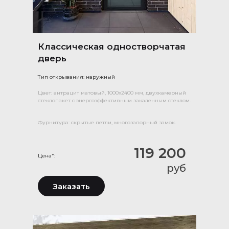
Классическая одностворчатая
дверь
Тип открывания: наружный
Цвет: антрацит матовый, 1000х2400 мм, двухкамерный
стеклопакет с энергоэффективным закаленным стеклом.
Фурнитура: скрытые петли, многозапорный замок.
119 200
Цена*:
руб
Заказать