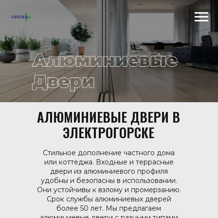
Scroll to top →
АЛЮМИНИЕВЫЕ ДВЕРИ В
ЭЛЕКТРОГОРСКЕ
Стильное дополнение частного дома
или коттеджа. Входные и террасные
двери из алюминиевого профиля
удобны и безопасны в использовании.
Они устойчивы к взлому и промерзанию.
Срок службы алюминиевых дверей
более 50 лет. Мы предлагаем
алюминиевые двери с разными типами