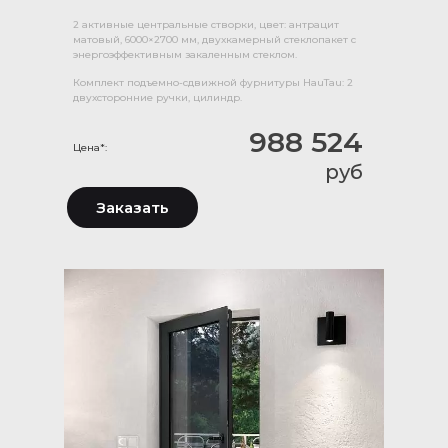
2 активные центральные створки, цвет: антрацит
матовый, 6000×2700 мм, двухкамерный стеклопакет с
энергоэффективным закаленным стеклом.
Комплект подъемно-сдвижной фурнитуры HauTau: 2
двухсторонние ручки, цилиндр.
988 524
Цена*:
руб
Заказать