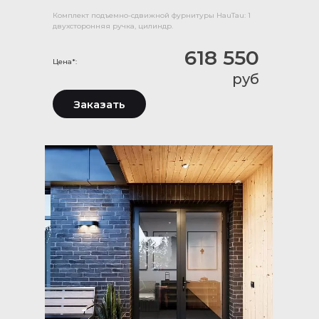
Комплект подъемно-сдвижной фурнитуры HauTau: 1
двухсторонняя ручка, цилиндр.
618 550
Цена*:
руб
Заказать