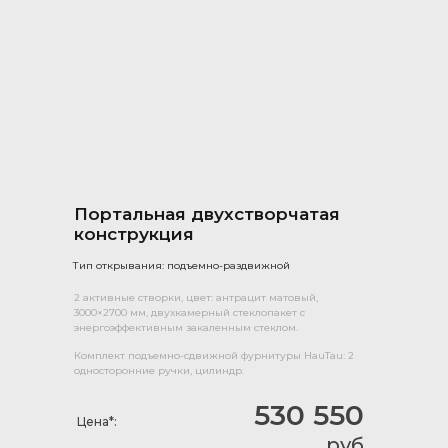
Портальная двухстворчатая
конструкция
Тип открывания: подъемно-раздвижной
2 активные створки, цвет: антрацит матовый,
3000×2700 мм, двухкамерный стеклопакет с
энергоэффективным закаленным стеклом.
Комплект подъемно-сдвижной фурнитуры HauTau: 2
односторонние ручки, цилиндр.
530 550
Цена*:
руб