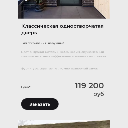
Классическая одностворчатая
дверь
Тип открывания: наружный
Цвет: антрацит матовый, 1000х2400 мм, двухкамерный
стеклопакет с энергоэффективным закаленным стеклом.
Фурнитура: скрытые петли, многозапорный замок.
119 200
Цена*:
руб
Заказать