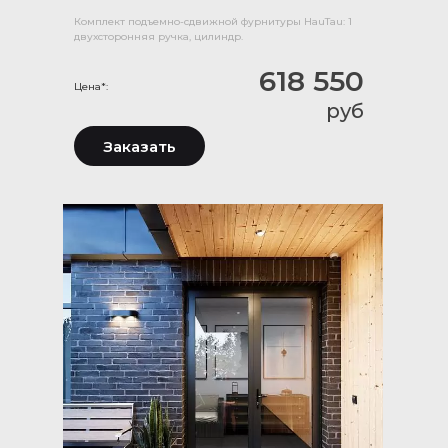
Комплект подъемно-сдвижной фурнитуры HauTau: 1
двухсторонняя ручка, цилиндр.
618 550
Цена*:
руб
Заказать