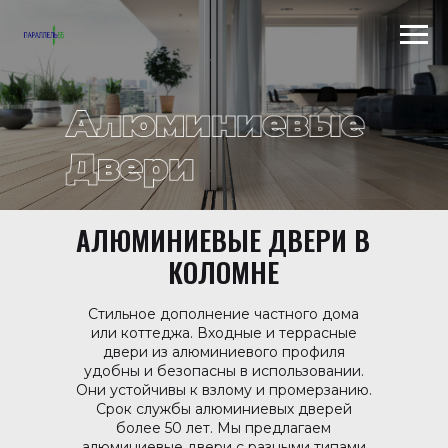
Scroll to top →
АЛЮМИНИЕВЫЕ ДВЕРИ В
КОЛОМНЕ
Стильное дополнение частного дома
или коттеджа. Входные и террасные
двери из алюминиевого профиля
удобны и безопасны в использовании.
Они устойчивы к взлому и промерзанию.
Срок службы алюминиевых дверей
более 50 лет. Мы предлагаем
алюминиевые двери с разными типами