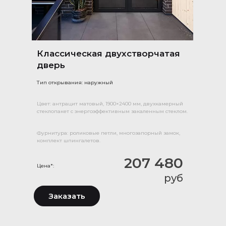
Классическая двухстворчатая
дверь
Тип открывания: наружный
Цвет: антрацит матовый, 1900×2400 мм, двухкамерный
стеклопакет с энергоэффективным закаленным стеклом.
Фурнитура: роликовые петли, многозапорный замок,
комплект шпингалетов.
207 480
Цена*:
руб
Заказать