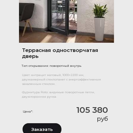
Террасная одностворчатая
дверь
Тип открывания: поворотный внутрь
Цвет: антрацит матовый, 1000×2200 мм,
двухкамерный стеклопакет с энергоэффективным
закаленным стеклом.
Фурнитура Roto: видимые поворотные петли,
двухсторонняя ручка.
105 380
Цена*:
руб
Заказать