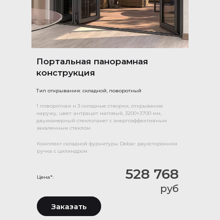
Портальная панорамная
конструкция
Тип открывания: складной, поворотный
1 поворотная и 3 складные створки, открывание
наружу, цвет: антрацит матовый, 3200×2700 мм,
двухкамерный стеклопакет с энергоэффективным
закаленным стеклом.
Комплект складной фурнитуры Debar: двухсторонняя
ручка с цилиндром.
528 768
Цена*:
руб
Заказать