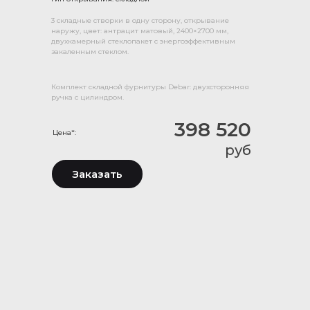
3 складные створки в одну сторону, открывание
наружу, цвет: антрацит матовый, 2400×2700 мм,
двухкамерный стеклопакет с энергоэффективным
закаленным стеклом.
Комплект складной фурнитуры Debar: двухсторонняя
ручка с цилиндром.
398 520
Цена*:
руб
Заказать