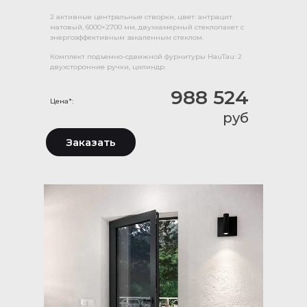
2 активные центральные створки, цвет: антрацит
матовый, 6000×2700 мм, двухкамерный стеклопакет с
энергоэффективным закаленным стеклом.
Комплект подъемно-сдвижной фурнитуры HauTau: 2
двухсторонние ручки, цилиндр.
988 524
Цена*:
руб
Заказать