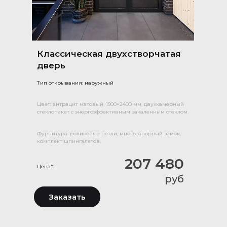
Классическая двухстворчатая
дверь
Тип открывания: наружный
Цвет: антрацит матовый, 1900×2400 мм, двухкамерный
стеклопакет с энергоэффективным закаленным стеклом.
Фурнитура: роликовые петли, многозапорный замок,
комплект шпингалетов.
207 480
Цена*:
руб
Заказать