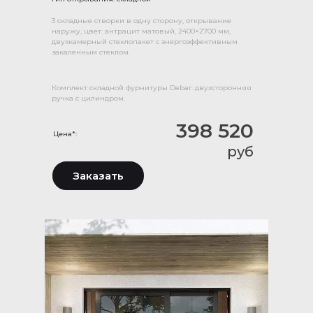
3 складные створки в одну сторону, открывание
наружу, цвет: антрацит матовый, 2400×2700 мм,
двухкамерный стеклопакет с энергоэффективным
закаленным стеклом.
Комплект складной фурнитуры Debar: двухсторонняя
ручка с цилиндром.
398 520
Цена*:
руб
Заказать