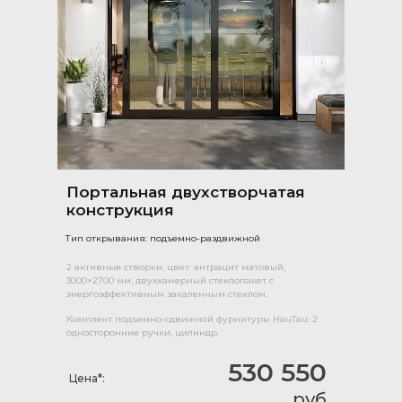
Портальная двухстворчатая
конструкция
Тип открывания: подъемно-раздвижной
2 активные створки, цвет: антрацит матовый,
3000×2700 мм, двухкамерный стеклопакет с
энергоэффективным закаленным стеклом.
Комплект подъемно-сдвижной фурнитуры HauTau: 2
односторонние ручки, цилиндр.
530 550
Цена*:
руб