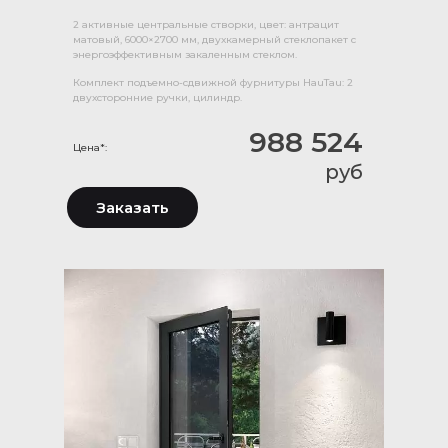
2 активные центральные створки, цвет: антрацит
матовый, 6000×2700 мм, двухкамерный стеклопакет с
энергоэффективным закаленным стеклом.
Комплект подъемно-сдвижной фурнитуры HauTau: 2
двухсторонние ручки, цилиндр.
988 524
Цена*:
руб
Заказать