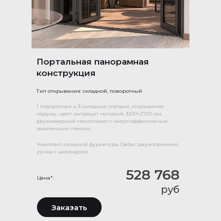
Портальная панорамная
конструкция
Тип открывания: складной, поворотный
1 поворотная и 3 складные створки, открывание
наружу, цвет: антрацит матовый, 3200×2700 мм,
двухкамерный стеклопакет с энергоэффективным
закаленным стеклом.
Комплект складной фурнитуры Debar: двухсторонняя
ручка с цилиндром.
528 768
Цена*:
руб
Заказать