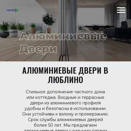
Scroll to top →
АЛЮМИНИЕВЫЕ ДВЕРИ В
ЛЮБЛИНО
Стильное дополнение частного дома
или коттеджа. Входные и террасные
двери из алюминиевого профиля
удобны и безопасны в использовании.
Они устойчивы к взлому и промерзанию.
Срок службы алюминиевых дверей
более 50 лет. Мы предлагаем
алюминиевые двери с разными типами