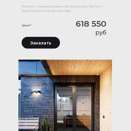
Комплект подъемно-сдвижной фурнитуры HauTau: 1
двухсторонняя ручка, цилиндр.
618 550
Цена*:
руб
Заказать