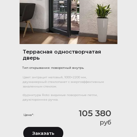
Террасная одностворчатая
дверь
Тип открывания: поворотный внутрь
Цвет: антрацит матовый, 1000×2200 мм,
двухкамерный стеклопакет с энергоэффективным
закаленным стеклом.
Фурнитура Roto: видимые поворотные петли,
двухсторонняя ручка.
105 380
Цена*:
руб
Заказать