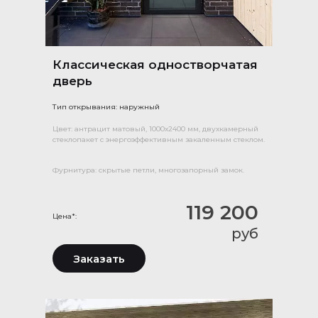
Классическая одностворчатая
дверь
Тип открывания: наружный
Цвет: антрацит матовый, 1000х2400 мм, двухкамерный
стеклопакет с энергоэффективным закаленным стеклом.
Фурнитура: скрытые петли, многозапорный замок.
119 200
Цена*:
руб
Заказать