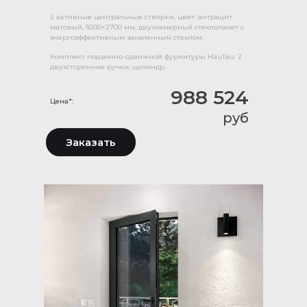
2 активные центральные створки, цвет: антрацит
матовый, 6000×2700 мм, двухкамерный стеклопакет с
энергоэффективным закаленным стеклом.
Комплект подъемно-сдвижной фурнитуры HauTau: 2
двухсторонние ручки, цилиндр.
988 524
Цена*:
руб
Заказать