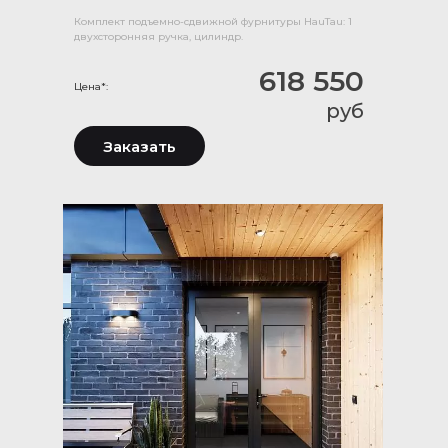
Комплект подъемно-сдвижной фурнитуры HauTau: 1
двухсторонняя ручка, цилиндр.
618 550
Цена*:
руб
Заказать