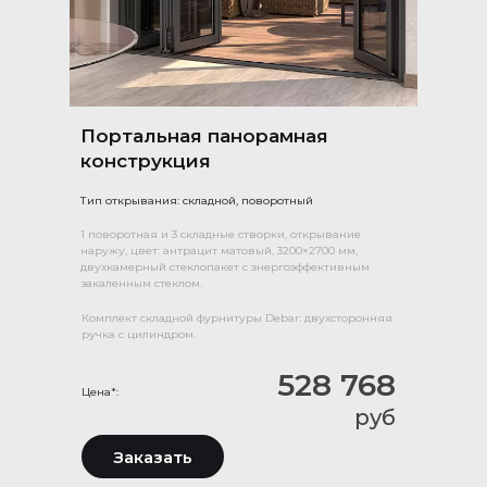
Портальная панорамная
конструкция
Тип открывания: складной, поворотный
1 поворотная и 3 складные створки, открывание
наружу, цвет: антрацит матовый, 3200×2700 мм,
двухкамерный стеклопакет с энергоэффективным
закаленным стеклом.
Комплект складной фурнитуры Debar: двухсторонняя
ручка с цилиндром.
528 768
Цена*:
руб
Заказать