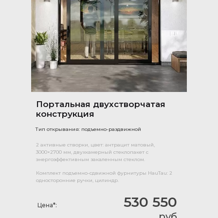
Портальная двухстворчатая
конструкция
Тип открывания: подъемно-раздвижной
2 активные створки, цвет: антрацит матовый,
3000×2700 мм, двухкамерный стеклопакет с
энергоэффективным закаленным стеклом.
Комплект подъемно-сдвижной фурнитуры HauTau: 2
односторонние ручки, цилиндр.
530 550
Цена*:
руб