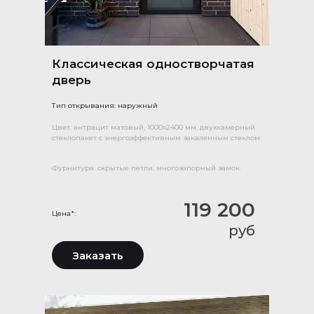
Классическая одностворчатая
дверь
Тип открывания: наружный
Цвет: антрацит матовый, 1000х2400 мм, двухкамерный
стеклопакет с энергоэффективным закаленным стеклом.
Фурнитура: скрытые петли, многозапорный замок.
119 200
Цена*:
руб
Заказать