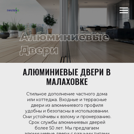
Scroll to top →
АЛЮМИНИЕВЫЕ ДВЕРИ В
МАЛАХОВКЕ
Стильное дополнение частного дома
или коттеджа. Входные и террасные
двери из алюминиевого профиля
удобны и безопасны в использовании.
Они устойчивы к взлому и промерзанию.
Срок службы алюминиевых дверей
более 50 лет. Мы предлагаем
алюминиевые двери с разными типами