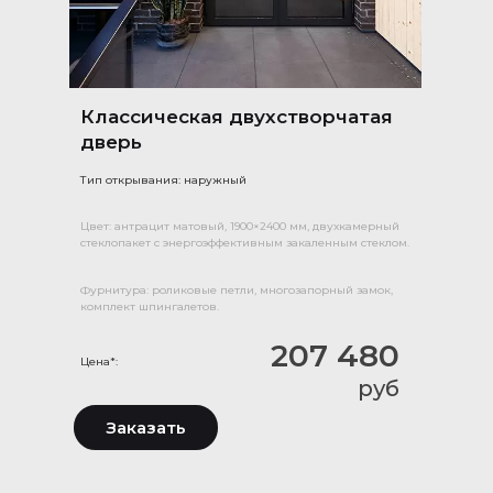
Классическая двухстворчатая
дверь
Тип открывания: наружный
Цвет: антрацит матовый, 1900×2400 мм, двухкамерный
стеклопакет с энергоэффективным закаленным стеклом.
Фурнитура: роликовые петли, многозапорный замок,
комплект шпингалетов.
207 480
Цена*:
руб
Заказать