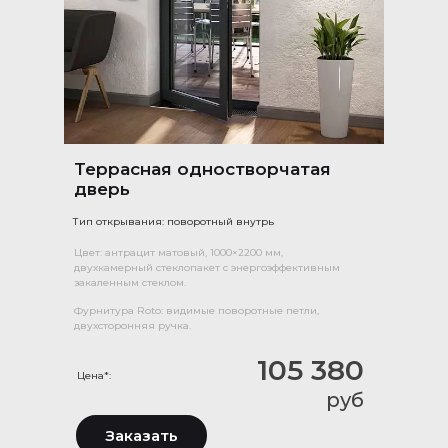
Террасная одностворчатая
дверь
Тип открывания: поворотный внутрь
Цвет: антрацит матовый, 1000×2200 мм,
двухкамерный стеклопакет с энергоэффективным
закаленным стеклом.
Фурнитура Roto: видимые поворотные петли,
двухсторонняя ручка.
105 380
Цена*:
руб
Заказать