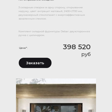
3 складные створки в одну сторону, открывание
наружу, цвет: антрацит матовый, 2400×2700 мм,
двухкамерный стеклопакет с энергоэффективным
закаленным стеклом.
Комплект складной фурнитуры Debar: двухсторонняя
ручка с цилиндром.
398 520
Цена*:
руб
Заказать