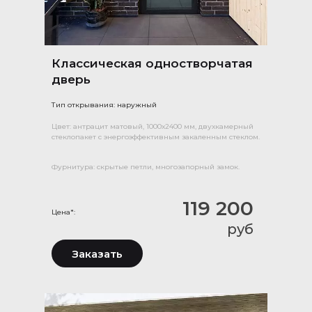
Классическая одностворчатая
дверь
Тип открывания: наружный
Цвет: антрацит матовый, 1000х2400 мм, двухкамерный
стеклопакет с энергоэффективным закаленным стеклом.
Фурнитура: скрытые петли, многозапорный замок.
119 200
Цена*:
руб
Заказать