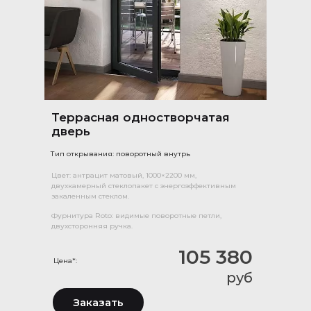
Террасная одностворчатая
дверь
Тип открывания: поворотный внутрь
Цвет: антрацит матовый, 1000×2200 мм,
двухкамерный стеклопакет с энергоэффективным
закаленным стеклом.
Фурнитура Roto: видимые поворотные петли,
двухсторонняя ручка.
105 380
Цена*:
руб
Заказать