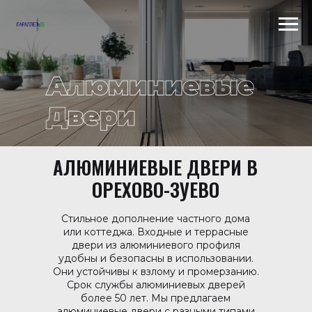
Scroll to top →
АЛЮМИНИЕВЫЕ ДВЕРИ В
ОРЕХОВО-ЗУЕВО
Стильное дополнение частного дома
или коттеджа. Входные и террасные
двери из алюминиевого профиля
удобны и безопасны в использовании.
Они устойчивы к взлому и промерзанию.
Срок службы алюминиевых дверей
более 50 лет. Мы предлагаем
алюминиевые двери с разными типами