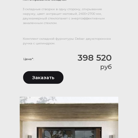
3 складные створки в одну сторону, открывание
наружу, цвет: антрацит матовый, 2400×2700 мм,
двухкамерный стеклопакет с энергоэффективным
закаленным стеклом.
Комплект складной фурнитуры Debar: двухсторонняя
ручка с цилиндром.
398 520
Цена*:
руб
Заказать