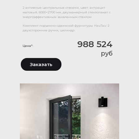
2 активные центральные створки, цвет: антрацит
матовый, 6000×2700 мм, двухкамерный стеклопакет с
энергоэффективным закаленным стеклом.
Комплект подъемно-сдвижной фурнитуры HauTau: 2
двухсторонние ручки, цилиндр.
988 524
Цена*:
руб
Заказать