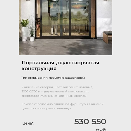
Портальная двухстворчатая
конструкция
Тип открывания: подъемно-раздвижной
2 активные створки, цвет: антрацит матовый,
3000×2700 мм, двухкамерный стеклопакет с
энергоэффективным закаленным стеклом.
Комплект подъемно-сдвижной фурнитуры HauTau: 2
односторонние ручки, цилиндр.
530 550
Цена*:
руб