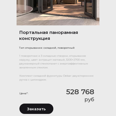
Портальная панорамная
конструкция
Тип открывания: складной, поворотный
1 поворотная и 3 складные створки, открывание
наружу, цвет: антрацит матовый, 3200×2700 мм,
двухкамерный стеклопакет с энергоэффективным
закаленным стеклом.
Комплект складной фурнитуры Debar: двухсторонняя
ручка с цилиндром.
528 768
Цена*:
руб
Заказать