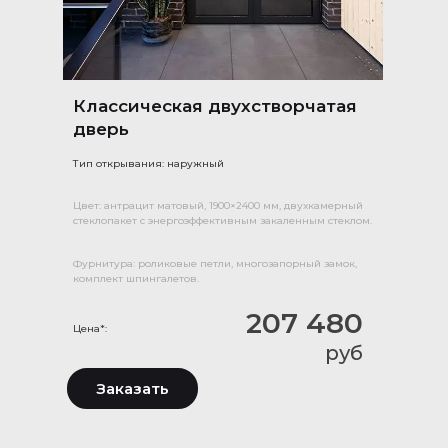
Классическая двухстворчатая
дверь
Тип открывания: наружный
Цвет: антрацит матовый, 1900×2400 мм, двухкамерный
стеклопакет с энергоэффективным закаленным стеклом.
Фурнитура: роликовые петли, многозапорный замок,
комплект шпингалетов.
207 480
Цена*:
руб
Заказать