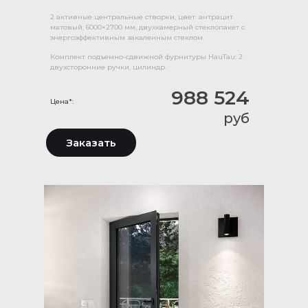
2 активные центральные створки, цвет: антрацит
матовый, 6000×2700 мм, двухкамерный стеклопакет с
энергоэффективным закаленным стеклом.
Комплект подъемно-сдвижной фурнитуры HauTau: 2
двухсторонние ручки, цилиндр.
988 524
Цена*:
руб
Заказать