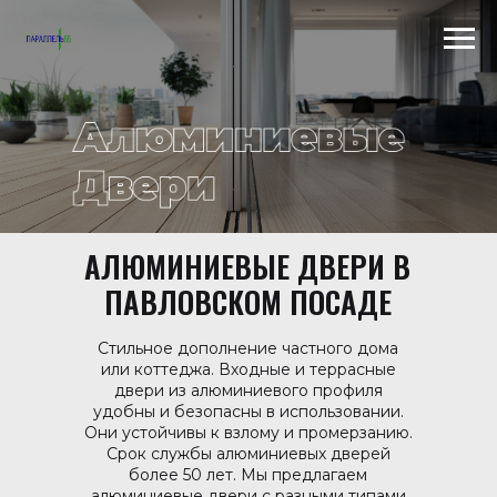
Scroll to top →
АЛЮМИНИЕВЫЕ ДВЕРИ В
ПАВЛОВСКОМ ПОСАДЕ
Стильное дополнение частного дома
или коттеджа. Входные и террасные
двери из алюминиевого профиля
удобны и безопасны в использовании.
Они устойчивы к взлому и промерзанию.
Срок службы алюминиевых дверей
более 50 лет. Мы предлагаем
алюминиевые двери с разными типами