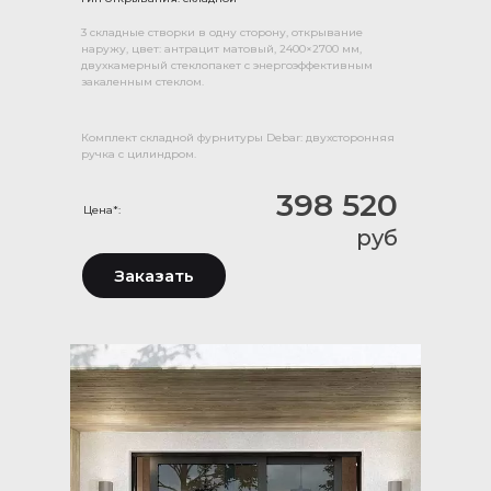
3 складные створки в одну сторону, открывание
наружу, цвет: антрацит матовый, 2400×2700 мм,
двухкамерный стеклопакет с энергоэффективным
закаленным стеклом.
Комплект складной фурнитуры Debar: двухсторонняя
ручка с цилиндром.
398 520
Цена*:
руб
Заказать