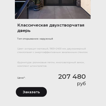
Классическая двухстворчатая
дверь
Тип открывания: наружный
Цвет: антрацит матовый, 1900×2400 мм, двухкамерный
стеклопакет с энергоэффективным закаленным стеклом.
Фурнитура: роликовые петли, многозапорный замок,
комплект шпингалетов.
207 480
Цена*:
руб
Заказать