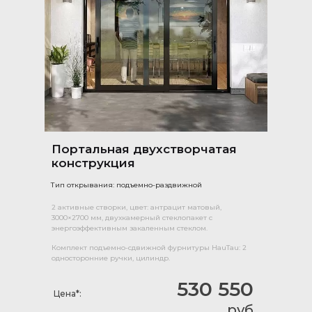
Портальная двухстворчатая
конструкция
Тип открывания: подъемно-раздвижной
2 активные створки, цвет: антрацит матовый,
3000×2700 мм, двухкамерный стеклопакет с
энергоэффективным закаленным стеклом.
Комплект подъемно-сдвижной фурнитуры HauTau: 2
односторонние ручки, цилиндр.
530 550
Цена*:
руб