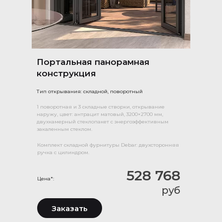
Портальная панорамная
конструкция
Тип открывания: складной, поворотный
1 поворотная и 3 складные створки, открывание
наружу, цвет: антрацит матовый, 3200×2700 мм,
двухкамерный стеклопакет с энергоэффективным
закаленным стеклом.
Комплект складной фурнитуры Debar: двухсторонняя
ручка с цилиндром.
528 768
Цена*:
руб
Заказать