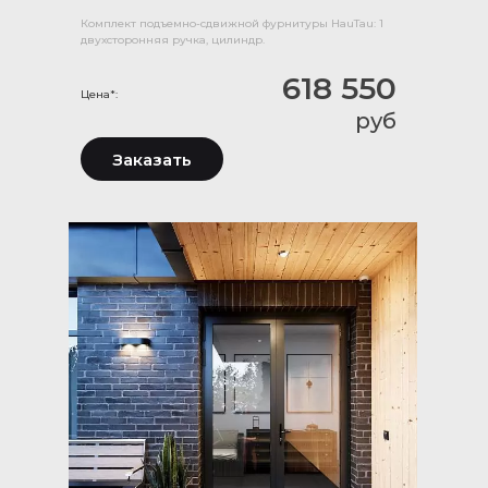
Комплект подъемно-сдвижной фурнитуры HauTau: 1
двухсторонняя ручка, цилиндр.
618 550
Цена*:
руб
Заказать