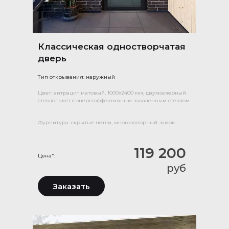
Классическая одностворчатая
дверь
Тип открывания: наружный
Цвет: антрацит матовый, 1000х2400 мм, двухкамерный
стеклопакет с энергоэффективным закаленным стеклом.
Фурнитура: скрытые петли, многозапорный замок.
119 200
Цена*:
руб
Заказать