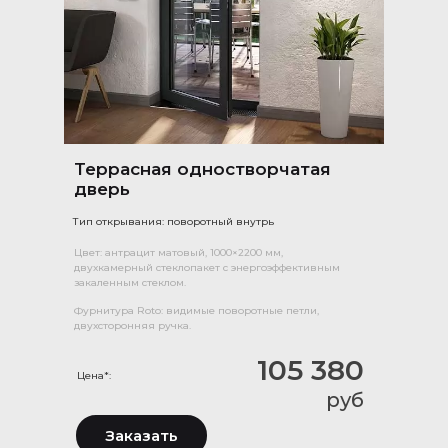
Террасная одностворчатая
дверь
Тип открывания: поворотный внутрь
Цвет: антрацит матовый, 1000×2200 мм,
двухкамерный стеклопакет с энергоэффективным
закаленным стеклом.
Фурнитура Roto: видимые поворотные петли,
двухсторонняя ручка.
105 380
Цена*:
руб
Заказать