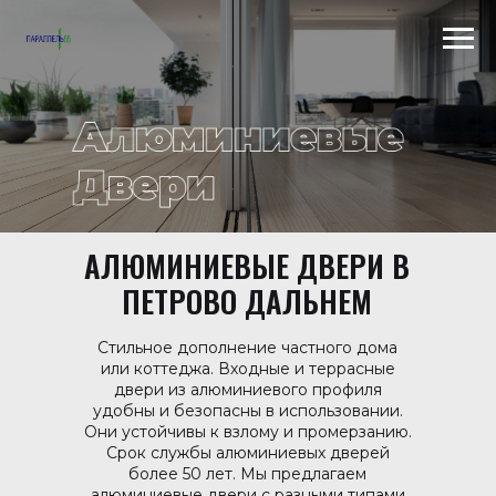
Scroll to top →
АЛЮМИНИЕВЫЕ ДВЕРИ В
ПЕТРОВО ДАЛЬНЕМ
Стильное дополнение частного дома
или коттеджа. Входные и террасные
двери из алюминиевого профиля
удобны и безопасны в использовании.
Они устойчивы к взлому и промерзанию.
Срок службы алюминиевых дверей
более 50 лет. Мы предлагаем
алюминиевые двери с разными типами