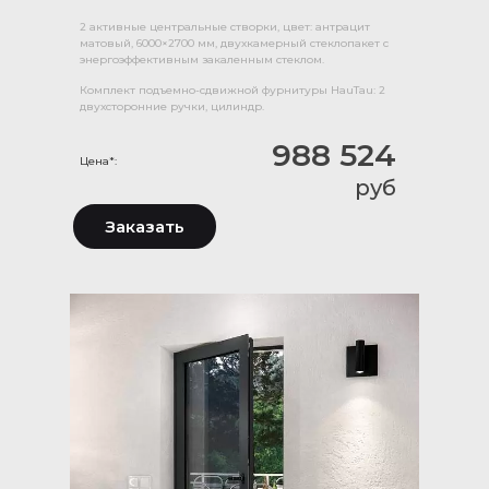
2 активные центральные створки, цвет: антрацит
матовый, 6000×2700 мм, двухкамерный стеклопакет с
энергоэффективным закаленным стеклом.
Комплект подъемно-сдвижной фурнитуры HauTau: 2
двухсторонние ручки, цилиндр.
988 524
Цена*:
руб
Заказать