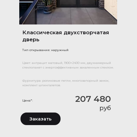
Классическая двухстворчатая
дверь
Тип открывания: наружный
Цвет: антрацит матовый, 1900×2400 мм, двухкамерный
стеклопакет с энергоэффективным закаленным стеклом.
Фурнитура: роликовые петли, многозапорный замок,
комплект шпингалетов.
207 480
Цена*:
руб
Заказать