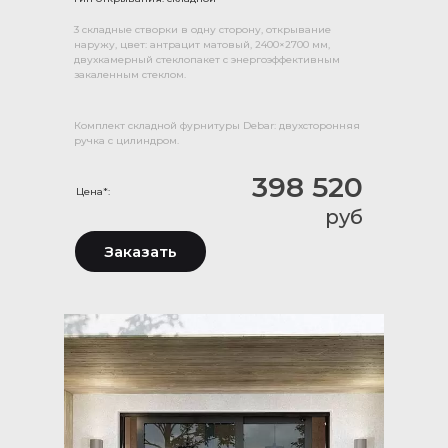
3 складные створки в одну сторону, открывание
наружу, цвет: антрацит матовый, 2400×2700 мм,
двухкамерный стеклопакет с энергоэффективным
закаленным стеклом.
Комплект складной фурнитуры Debar: двухсторонняя
ручка с цилиндром.
398 520
Цена*:
руб
Заказать