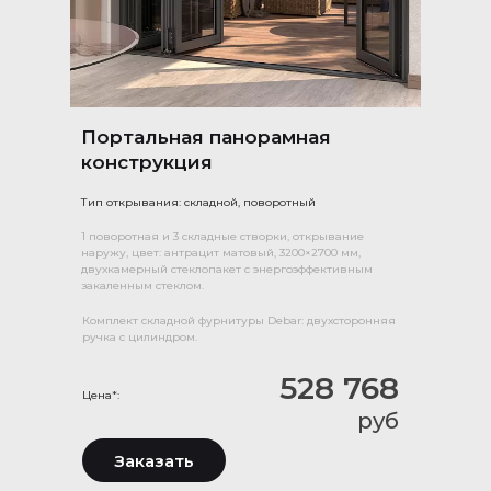
Портальная панорамная
конструкция
Тип открывания: складной, поворотный
1 поворотная и 3 складные створки, открывание
наружу, цвет: антрацит матовый, 3200×2700 мм,
двухкамерный стеклопакет с энергоэффективным
закаленным стеклом.
Комплект складной фурнитуры Debar: двухсторонняя
ручка с цилиндром.
528 768
Цена*:
руб
Заказать