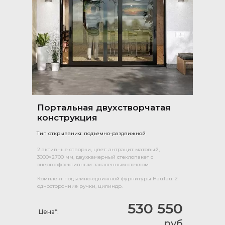
Портальная двухстворчатая
конструкция
Тип открывания: подъемно-раздвижной
2 активные створки, цвет: антрацит матовый,
3000×2700 мм, двухкамерный стеклопакет с
энергоэффективным закаленным стеклом.
Комплект подъемно-сдвижной фурнитуры HauTau: 2
односторонние ручки, цилиндр.
530 550
Цена*:
руб