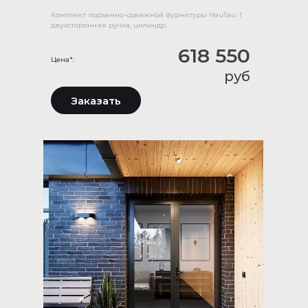
Комплект подъемно-сдвижной фурнитуры HauTau: 1
двухсторонняя ручка, цилиндр.
618 550
Цена*:
руб
Заказать