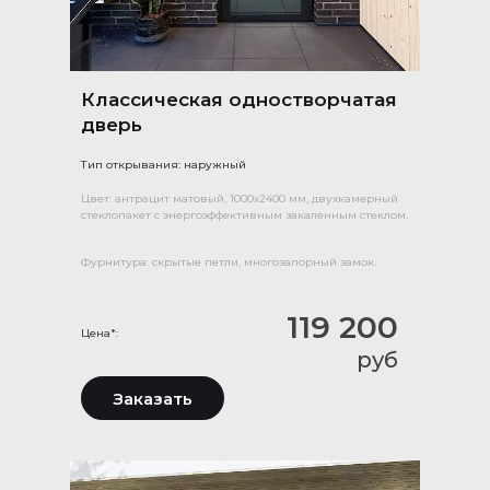
Классическая одностворчатая
дверь
Тип открывания: наружный
Цвет: антрацит матовый, 1000х2400 мм, двухкамерный
стеклопакет с энергоэффективным закаленным стеклом.
Фурнитура: скрытые петли, многозапорный замок.
119 200
Цена*:
руб
Заказать