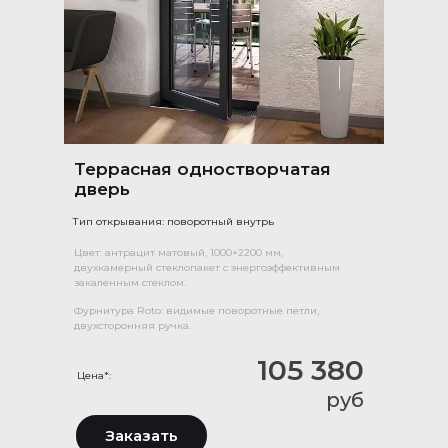
Террасная одностворчатая
дверь
Тип открывания: поворотный внутрь
Цвет: антрацит матовый, 1000×2200 мм,
двухкамерный стеклопакет с энергоэффективным
закаленным стеклом.
Фурнитура Roto: видимые поворотные петли,
двухсторонняя ручка.
105 380
Цена*:
руб
Заказать