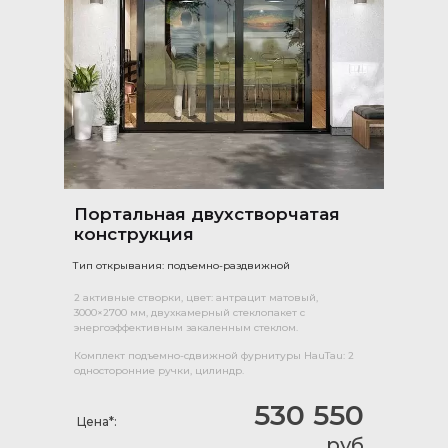
Портальная двухстворчатая
конструкция
Тип открывания: подъемно-раздвижной
2 активные створки, цвет: антрацит матовый,
3000×2700 мм, двухкамерный стеклопакет с
энергоэффективным закаленным стеклом.
Комплект подъемно-сдвижной фурнитуры HauTau: 2
односторонние ручки, цилиндр.
530 550
Цена*:
руб