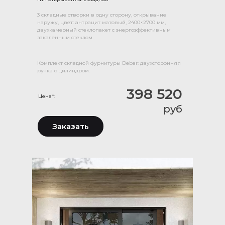
3 складные створки в одну сторону, открывание
наружу, цвет: антрацит матовый, 2400×2700 мм,
двухкамерный стеклопакет с энергоэффективным
закаленным стеклом.
Комплект складной фурнитуры Debar: двухсторонняя
ручка с цилиндром.
398 520
Цена*:
руб
Заказать