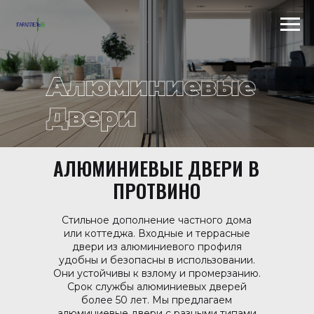
Scroll to top →
АЛЮМИНИЕВЫЕ ДВЕРИ В
ПРОТВИНО
Стильное дополнение частного дома
или коттеджа. Входные и террасные
двери из алюминиевого профиля
удобны и безопасны в использовании.
Они устойчивы к взлому и промерзанию.
Срок службы алюминиевых дверей
более 50 лет. Мы предлагаем
алюминиевые двери с разными типами