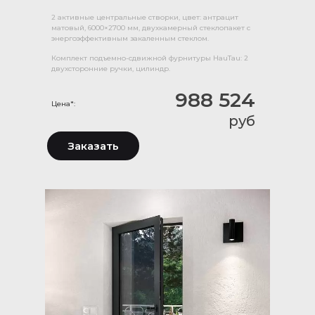
2 активные центральные створки, цвет: антрацит
матовый, 6000×2700 мм, двухкамерный стеклопакет с
энергоэффективным закаленным стеклом.
Комплект подъемно-сдвижной фурнитуры HauTau: 2
двухсторонние ручки, цилиндр.
988 524
Цена*:
руб
Заказать