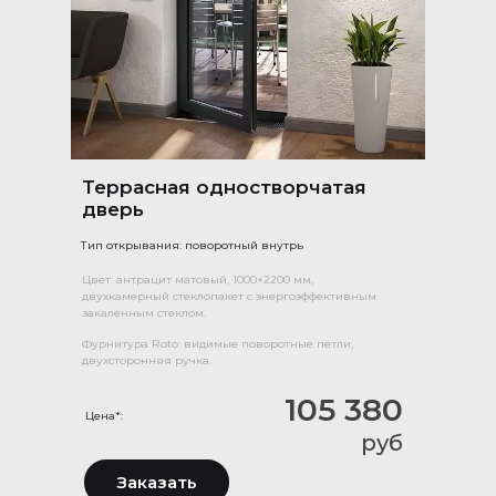
Террасная одностворчатая
дверь
Тип открывания: поворотный внутрь
Цвет: антрацит матовый, 1000×2200 мм,
двухкамерный стеклопакет с энергоэффективным
закаленным стеклом.
Фурнитура Roto: видимые поворотные петли,
двухсторонняя ручка.
105 380
Цена*:
руб
Заказать