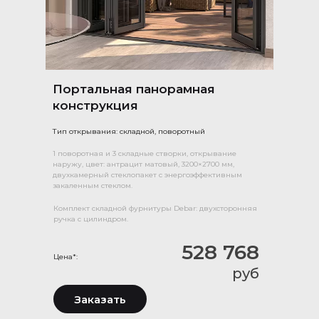
Портальная панорамная
конструкция
Тип открывания: складной, поворотный
1 поворотная и 3 складные створки, открывание
наружу, цвет: антрацит матовый, 3200×2700 мм,
двухкамерный стеклопакет с энергоэффективным
закаленным стеклом.
Комплект складной фурнитуры Debar: двухсторонняя
ручка с цилиндром.
528 768
Цена*:
руб
Заказать