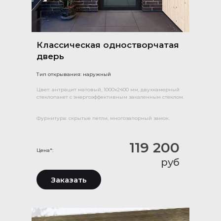
Классическая одностворчатая
дверь
Тип открывания: наружный
Цвет: антрацит матовый, 1000х2400 мм, двухкамерный
стеклопакет с энергоэффективным закаленным стеклом.
Фурнитура: скрытые петли, многозапорный замок.
119 200
Цена*:
руб
Заказать