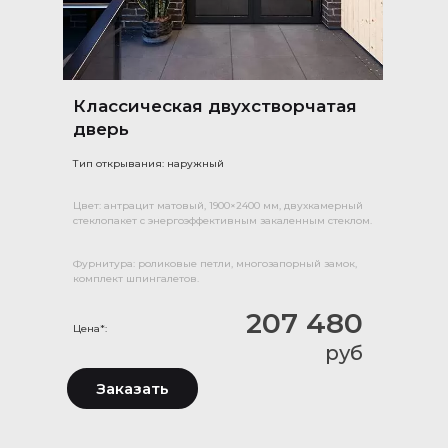
Классическая двухстворчатая
дверь
Тип открывания: наружный
Цвет: антрацит матовый, 1900×2400 мм, двухкамерный
стеклопакет с энергоэффективным закаленным стеклом.
Фурнитура: роликовые петли, многозапорный замок,
комплект шпингалетов.
207 480
Цена*:
руб
Заказать