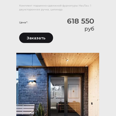
Комплект подъемно-сдвижной фурнитуры HauTau: 1
двухсторонняя ручка, цилиндр.
618 550
Цена*:
руб
Заказать