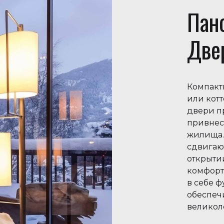
Пан
Две
Компакт
или кот
двери п
привнес
жилища. 
сдвигаю
открыти
комфорт
в себе ф
обеспеч
великол