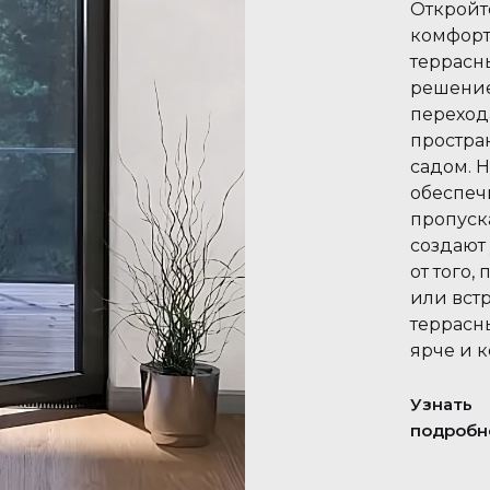
Откройт
комфорт
террасн
решение
переход
простра
садом. 
обеспеч
пропуск
создают
от того,
или вст
террасн
ярче и 
Узнать
подробн