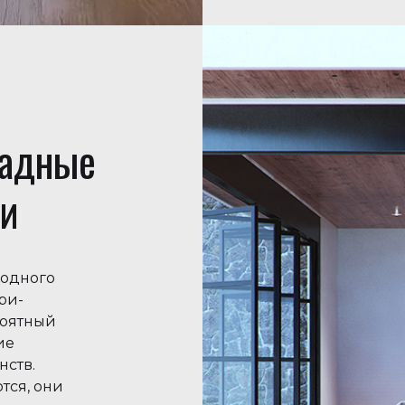
ладные
ки
родного
ри-
роятный
ие
нств.
тся, они