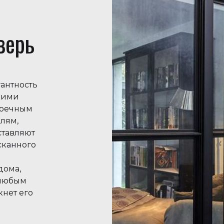
верь
антность
кими
пречным
лям,
ставляют
сканного
дома,
 любым
нет его