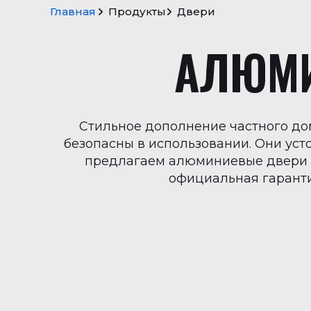
Главная
Продукты
Двери
S
c
r
o
l
l
t
o
t
o
p
АЛЮМИ
→
Стильное дополнение частного до
безопасны в использовании. Они уст
предлагаем алюминиевые двери с
официальная гаранти