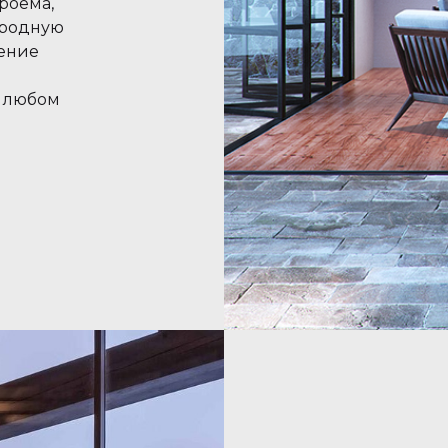
роема,
иродную
ение
и любом