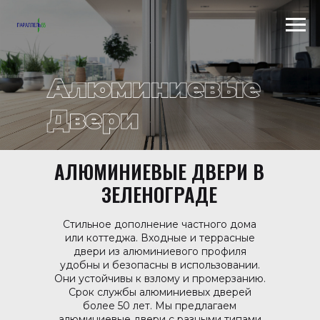
Scroll to top →
АЛЮМИНИЕВЫЕ ДВЕРИ В
ЗЕЛЕНОГРАДЕ
Стильное дополнение частного дома
или коттеджа. Входные и террасные
двери из алюминиевого профиля
удобны и безопасны в использовании.
Они устойчивы к взлому и промерзанию.
Срок службы алюминиевых дверей
более 50 лет. Мы предлагаем
алюминиевые двери с разными типами