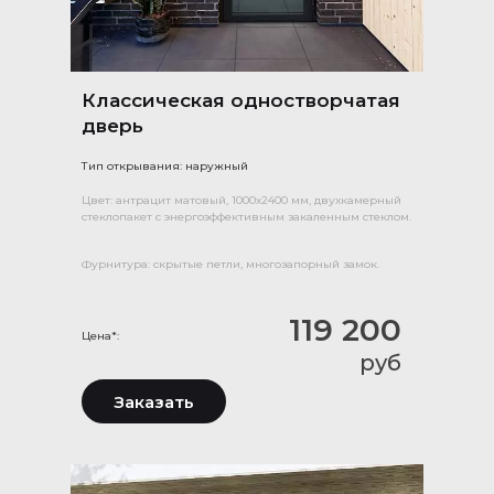
Классическая одностворчатая
дверь
Тип открывания: наружный
Цвет: антрацит матовый, 1000х2400 мм, двухкамерный
стеклопакет с энергоэффективным закаленным стеклом.
Фурнитура: скрытые петли, многозапорный замок.
119 200
Цена*:
руб
Заказать