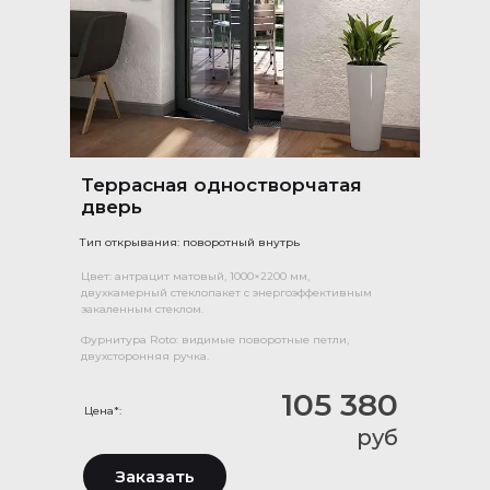
Террасная одностворчатая
дверь
Тип открывания: поворотный внутрь
Цвет: антрацит матовый, 1000×2200 мм,
двухкамерный стеклопакет с энергоэффективным
закаленным стеклом.
Фурнитура Roto: видимые поворотные петли,
двухсторонняя ручка.
105 380
Цена*:
руб
Заказать