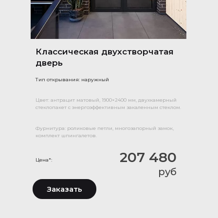
Классическая двухстворчатая
дверь
Тип открывания: наружный
Цвет: антрацит матовый, 1900×2400 мм, двухкамерный
стеклопакет с энергоэффективным закаленным стеклом.
Фурнитура: роликовые петли, многозапорный замок,
комплект шпингалетов.
207 480
Цена*:
руб
Заказать