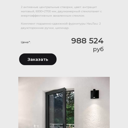
2 активные центральные створки, цвет: антрацит
матовый, 6000×2700 мм, двухкамерный стеклопакет с
энергоэффективным закаленным стеклом.
Комплект подъемно-сдвижной фурнитуры HauTau: 2
двухсторонние ручки, цилиндр.
988 524
Цена*:
руб
Заказать