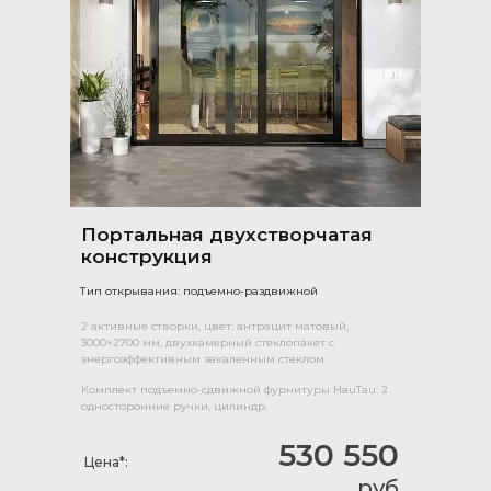
Портальная двухстворчатая
конструкция
Тип открывания: подъемно-раздвижной
2 активные створки, цвет: антрацит матовый,
3000×2700 мм, двухкамерный стеклопакет с
энергоэффективным закаленным стеклом.
Комплект подъемно-сдвижной фурнитуры HauTau: 2
односторонние ручки, цилиндр.
530 550
Цена*:
руб