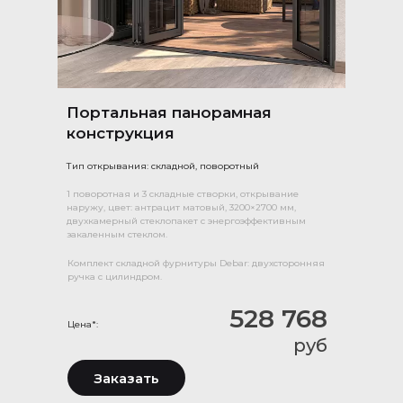
Портальная панорамная
конструкция
Тип открывания: складной, поворотный
1 поворотная и 3 складные створки, открывание
наружу, цвет: антрацит матовый, 3200×2700 мм,
двухкамерный стеклопакет с энергоэффективным
закаленным стеклом.
Комплект складной фурнитуры Debar: двухсторонняя
ручка с цилиндром.
528 768
Цена*:
руб
Заказать