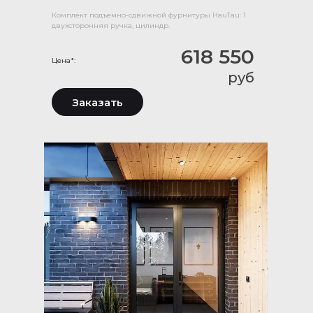
Комплект подъемно-сдвижной фурнитуры HauTau: 1
двухсторонняя ручка, цилиндр.
618 550
Цена*:
руб
Заказать