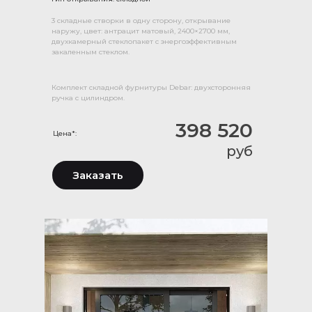
3 складные створки в одну сторону, открывание
наружу, цвет: антрацит матовый, 2400×2700 мм,
двухкамерный стеклопакет с энергоэффективным
закаленным стеклом.
Комплект складной фурнитуры Debar: двухсторонняя
ручка с цилиндром.
398 520
Цена*:
руб
Заказать