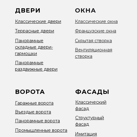
ДВЕРИ
ОКНА
Классические двери
Классические окна
Террасные двери
Французские окна
Панорамные
Скрытая створка
складные двери-
Вентиляционная
гармошки
створка
Панорамные
раздвижные двери
ВОРОТА
ФАСАДЫ
Классический
Гаражные ворота
фасад
Въездые ворота
Структурный
Панорамные ворота
фасад
Промышленные ворота
Имитация