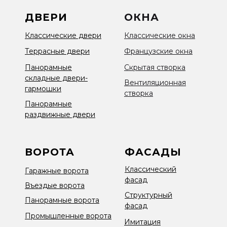
ДВЕРИ
ОКНА
Классические двери
Классические окна
Террасные двери
Французские окна
Панорамные
Скрытая створка
складные двери-
Вентиляционная
гармошки
створка
Панорамные
раздвижные двери
ВОРОТА
ФАСАДЫ
Классический
Гаражные ворота
фасад
Въездые ворота
Структурный
Панорамные ворота
фасад
Промышленные ворота
Имитация