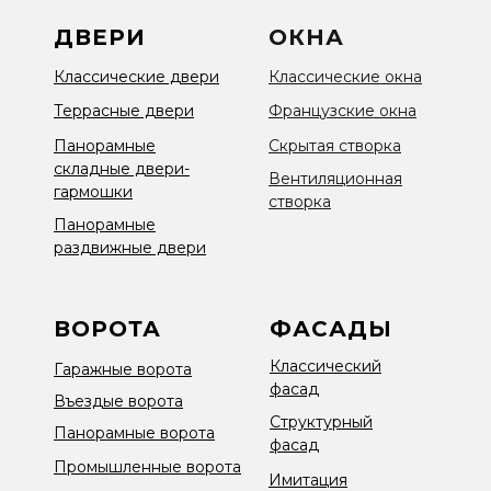
ДВЕРИ
ОКНА
Классические двери
Классические окна
Террасные двери
Французские окна
Панорамные
Скрытая створка
складные двери-
Вентиляционная
гармошки
створка
Панорамные
раздвижные двери
ВОРОТА
ФАСАДЫ
Классический
Гаражные ворота
фасад
Въездые ворота
Структурный
Панорамные ворота
фасад
Промышленные ворота
Имитация