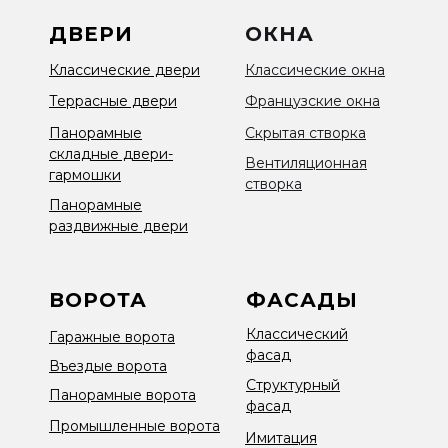
ДВЕРИ
ОКНА
Классические двери
Классические окна
Террасные двери
Французские окна
Панорамные
Скрытая створка
складные двери-
Вентиляционная
гармошки
створка
Панорамные
раздвижные двери
ВОРОТА
ФАСАДЫ
Классический
Гаражные ворота
фасад
Въездые ворота
Структурный
Панорамные ворота
фасад
Промышленные ворота
Имитация