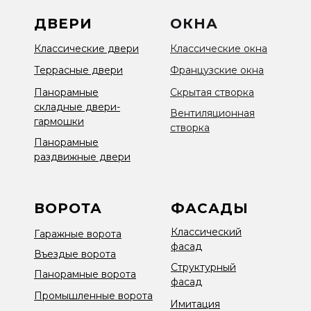
ДВЕРИ
ОКНА
Классические двери
Классические окна
Террасные двери
Французские окна
Панорамные
Скрытая створка
складные двери-
Вентиляционная
гармошки
створка
Панорамные
раздвижные двери
ВОРОТА
ФАСАДЫ
Классический
Гаражные ворота
фасад
Въездые ворота
Структурный
Панорамные ворота
фасад
Промышленные ворота
Имитация