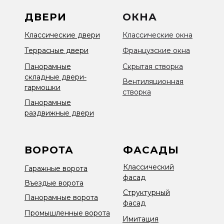
ДВЕРИ
ОКНА
Классические двери
Классические окна
Террасные двери
Французские окна
Панорамные
Скрытая створка
складные двери-
Вентиляционная
гармошки
створка
Панорамные
раздвижные двери
ВОРОТА
ФАСАДЫ
Классический
Гаражные ворота
фасад
Въездые ворота
Структурный
Панорамные ворота
фасад
Промышленные ворота
Имитация