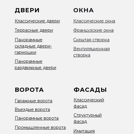
ДВЕРИ
ОКНА
Классические двери
Классические окна
Террасные двери
Французские окна
Панорамные
Скрытая створка
складные двери-
Вентиляционная
гармошки
створка
Панорамные
раздвижные двери
ВОРОТА
ФАСАДЫ
Классический
Гаражные ворота
фасад
Въездые ворота
Структурный
Панорамные ворота
фасад
Промышленные ворота
Имитация