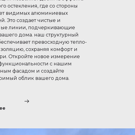
го остекления, где со стороны
ет видимых алюминиевых
й. Это создает чистые и
ные линии, подчеркивающие
 вашего дома. наш структурный
беспечивает превосходную тепло-
изоляцию, сохраняя комфорт и
три. Откройте новое измерение
 функциональности с нашим
рным фасадом и создайте
римый облик вашего дома.
ее