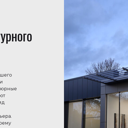
урного
ашего
и
атюрные
ют
ид
о
ьера.
воему