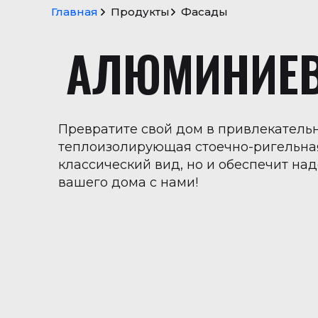
Главная
Продукты
Фасады
S
c
r
o
l
l
t
o
t
o
p
АЛЮМИНИЕВ
→
Превратите свой дом в привлекател
теплоизолирующая стоечно-ригельная
классический вид, но и обеспечит на
вашего дома с нами!