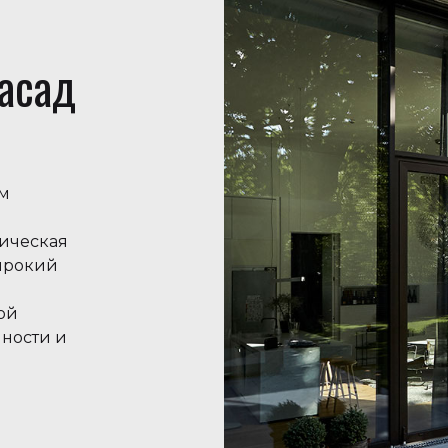
асад
ом
ическая
ирокий
ой
нности и