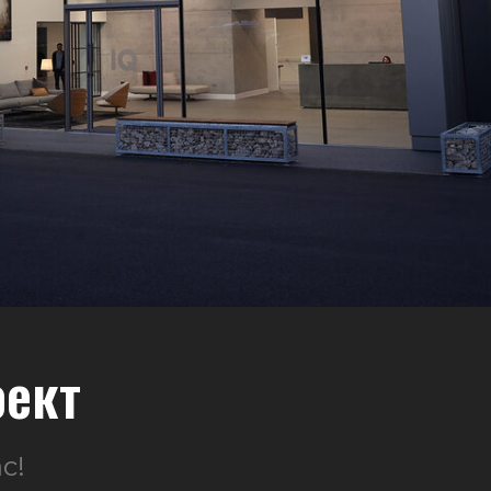
оект
с!