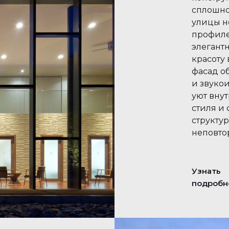
сплошно
улицы н
профиле
элегант
красоту
фасад о
и звуко
уют вну
стиля и
структу
неповто
Узнать
подробн