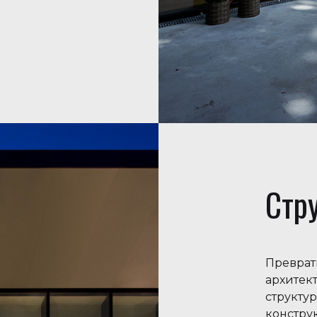
Стр
Преврат
архитек
структу
констру