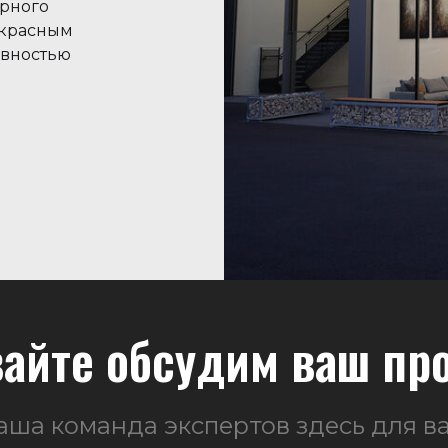
урного
екрасным
ивностью
айте обсудим ваш пр
аша команда экспертов здесь для ва