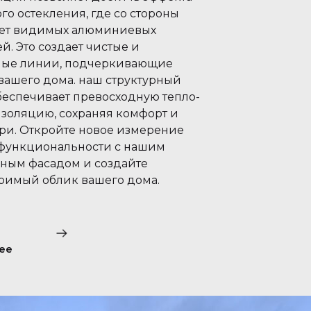
го остекления, где со стороны
ет видимых алюминиевых
й. Это создает чистые и
ные линии, подчеркивающие
 вашего дома. наш структурный
беспечивает превосходную тепло-
изоляцию, сохраняя комфорт и
три. Откройте новое измерение
 функциональности с нашим
рным фасадом и создайте
римый облик вашего дома.
ее