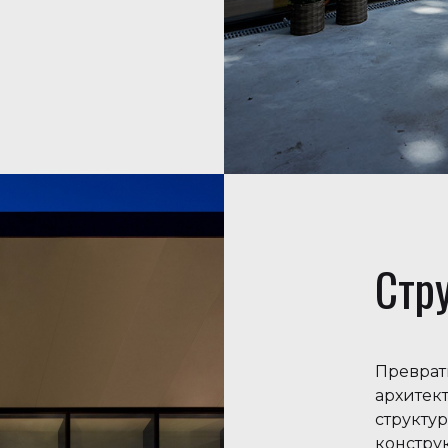
Стр
Преврат
архитек
структу
констру