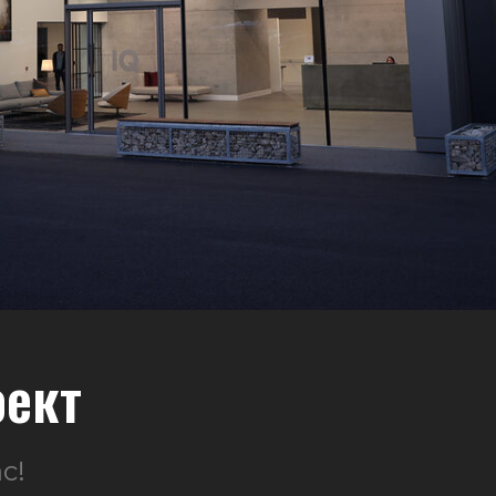
оект
с!