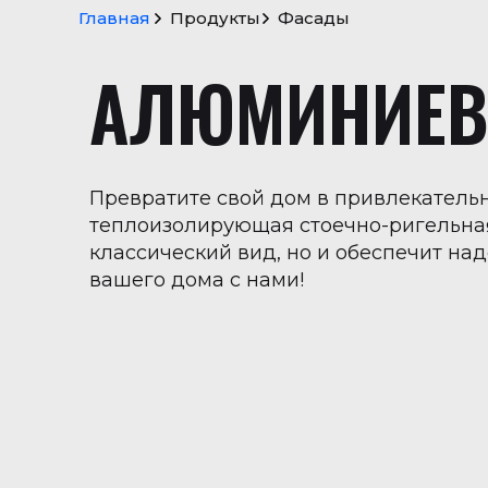
Главная
Продукты
Фасады
S
c
r
o
l
l
t
o
t
o
p
АЛЮМИНИЕВ
→
Превратите свой дом в привлекател
теплоизолирующая стоечно-ригельная
классический вид, но и обеспечит на
вашего дома с нами!