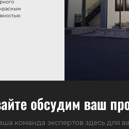
урного
екрасным
ивностью
айте обсудим ваш пр
аша команда экспертов здесь для ва