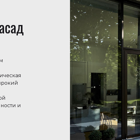
асад
ом
ическая
ирокий
ой
нности и