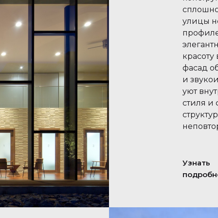
сплошно
улицы н
профиле
элегант
красоту
фасад о
и звуко
уют вну
стиля и
структу
неповто
Узнать
подробн