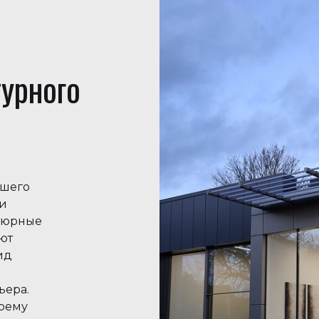
урного
ашего
и
атюрные
ют
ид
о
ьера.
воему