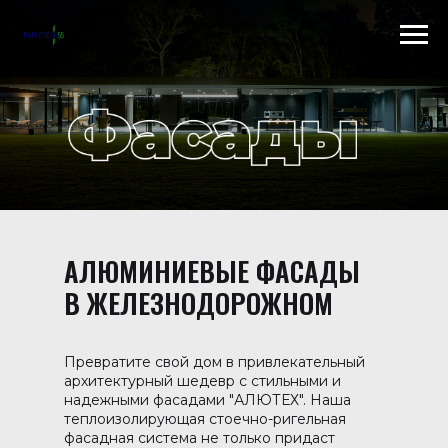
Scroll to top →
АЛЮМИНИЕВЫЕ ФАСАДЫ
В ЖЕЛЕЗНОДОРОЖНОМ
Превратите свой дом в привлекательный
архитектурный шедевр с стильными и
надежными фасадами "АЛЮТЕХ". Наша
теплоизолирующая стоечно-ригельная
фасадная система не только придаст