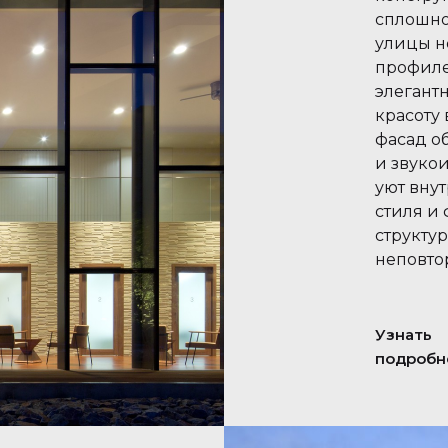
сплошно
улицы н
профиле
элегант
красоту
фасад о
и звуко
уют вну
стиля и
структу
неповто
Узнать
подробн