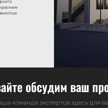
урного
екрасным
ивностью
айте обсудим ваш пр
аша команда экспертов здесь для ва