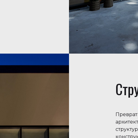
Стр
Преврат
архитек
структу
констру