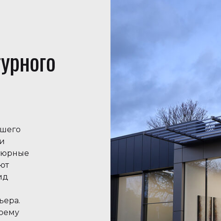
урного
ашего
и
атюрные
ют
ид
о
ьера.
воему