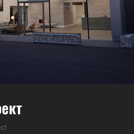
оект
с!