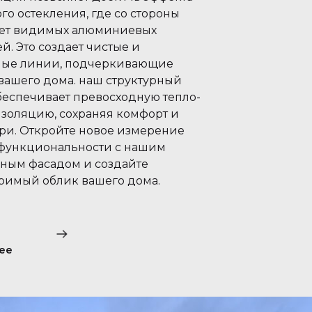
го остекления, где со стороны
ет видимых алюминиевых
й. Это создает чистые и
ные линии, подчеркивающие
 вашего дома. наш структурный
беспечивает превосходную тепло-
изоляцию, сохраняя комфорт и
три. Откройте новое измерение
 функциональности с нашим
рным фасадом и создайте
римый облик вашего дома.
ее