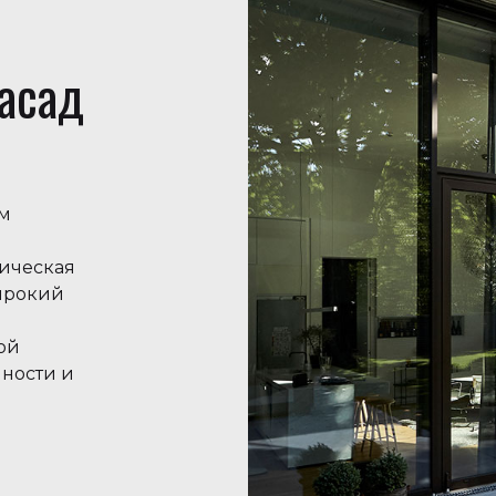
асад
ом
ическая
ирокий
ой
нности и