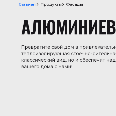
Главная
Продукты
Фасады
S
c
r
o
l
l
t
o
t
o
p
АЛЮМИНИЕВ
→
Превратите свой дом в привлекател
теплоизолирующая стоечно-ригельная
классический вид, но и обеспечит на
вашего дома с нами!