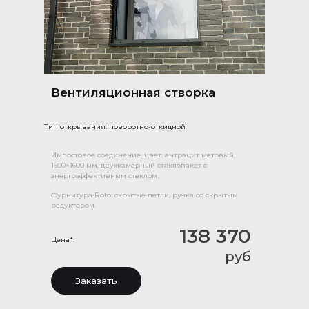
Вентиляционная створка
Тип открывания: поворотно-откидной
Импостовое соединение, цвет: антрацит матовый,
1600×1600 мм, двухкамерный стеклопакет с
энергоэффективным стеклом.
Фурнитура Roto: скрытые петли, ручка со скрытым
редуктором.
138 370
Цена*:
руб
Заказать