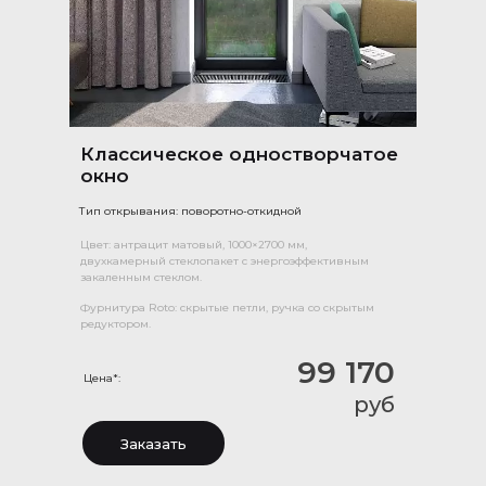
Классическое одностворчатое
окно
Тип открывания: поворотно-откидной
Цвет: антрацит матовый, 1000×2700 мм,
двухкамерный стеклопакет с энергоэффективным
закаленным стеклом.
Фурнитура Roto: скрытые петли, ручка со скрытым
редуктором.
99 170
Цена*:
руб
Заказать