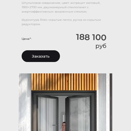
Штульповое соединение, цвет: антрацит матовый,
1900×2700 мм, двухкамерный стеклопакет с
энергоэффективным закаленным стеклом.
Фурнитура Roto: скрытые петли, ручка со скрытым
редуктором.
188 100
Цена*:
руб
Заказать