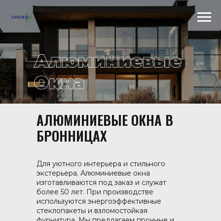
АЛЮМИНИЕВЫЕ ОКНА В
Scroll to top →
БРОННИЦАХ
Для уютного интерьера и стильного
экстерьера. Алюминиевые окна
изготавливаются под заказ и служат
более 50 лет. При производстве
используются энергоэффективные
стеклопакеты и взломостойкая
фурнитура. Мы предлагаем прочные и