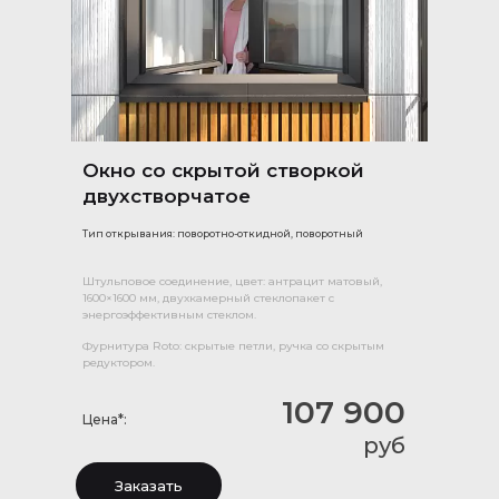
Окно со скрытой створкой
двухстворчатое
Тип открывания: поворотно-откидной, поворотный
Штульповое соединение, цвет: антрацит матовый,
1600×1600 мм, двухкамерный стеклопакет с
энергоэффективным стеклом.
Фурнитура Roto: скрытые петли, ручка со скрытым
редуктором.
107 900
Цена*:
руб
Заказать