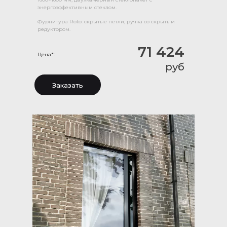
энергоэффективным стеклом.
Фурнитура Roto: скрытые петли, ручка со скрытым
редуктором.
71 424
Цена*:
руб
Заказать