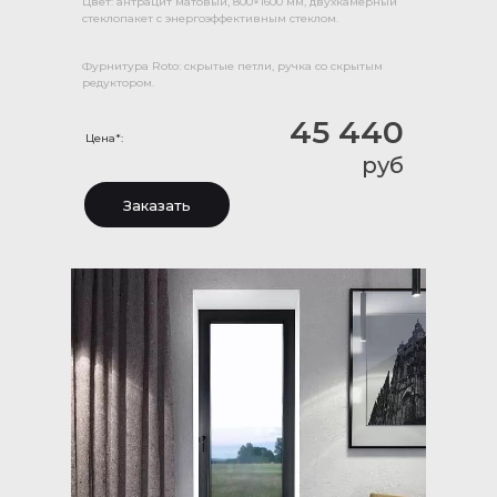
Цвет: антрацит матовый, 800×1600 мм, двухкамерный
стеклопакет с энергоэффективным стеклом.
Фурнитура Roto: скрытые петли, ручка со скрытым
редуктором.
45 440
Цена*:
руб
Заказать