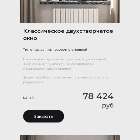
Классическое двухстворчатое
окно
Тип открывания: поворотно-откидной
Импостовое соединение, цвет: антрацит матовый,
1600×1600 мм, двухкамерный стеклопакет с
энергоэффективным стеклом.
Фурнитура Roto: скрытые петли, ручка со скрытым
редуктором.
78 424
Цена*:
руб
Заказать