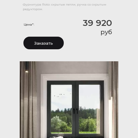
Фурнитура Roto: скрытые петли, ручка со скрытым
редуктором.
39 920
Цена*:
руб
Заказать