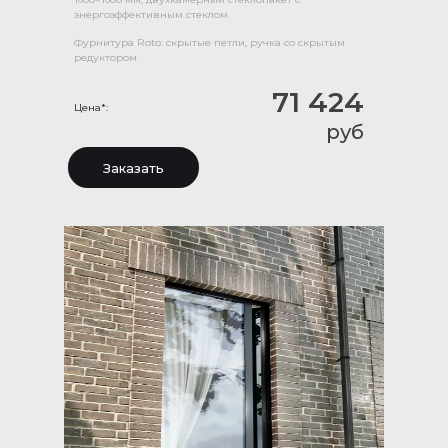
энергоэффективным стеклом.
Фурнитура Roto: скрытые петли, ручка со скрытым
редуктором.
71 424
Цена*:
руб
Заказать