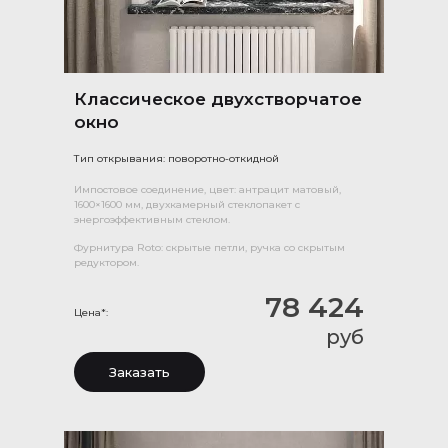
Классическое двухстворчатое
окно
Тип открывания: поворотно-откидной
Импостовое соединение, цвет: антрацит матовый,
1600×1600 мм, двухкамерный стеклопакет с
энергоэффективным стеклом.
Фурнитура Roto: скрытые петли, ручка со скрытым
редуктором.
78 424
Цена*:
руб
Заказать