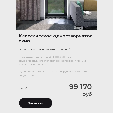
Классическое одностворчатое
окно
Тип открывания: поворотно-откидной
Цвет: антрацит матовый, 1000×2700 мм,
двухкамерный стеклопакет с энергоэффективным
закаленным стеклом.
Фурнитура Roto: скрытые петли, ручка со скрытым
редуктором.
99 170
Цена*:
руб
Заказать