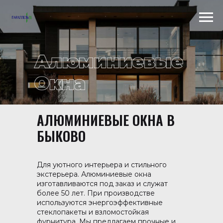
АЛЮМИНИЕВЫЕ ОКНА В
Scroll to top →
БЫКОВО
Для уютного интерьера и стильного
экстерьера. Алюминиевые окна
изготавливаются под заказ и служат
более 50 лет. При производстве
используются энергоэффективные
стеклопакеты и взломостойкая
фурнитура. Мы предлагаем прочные и