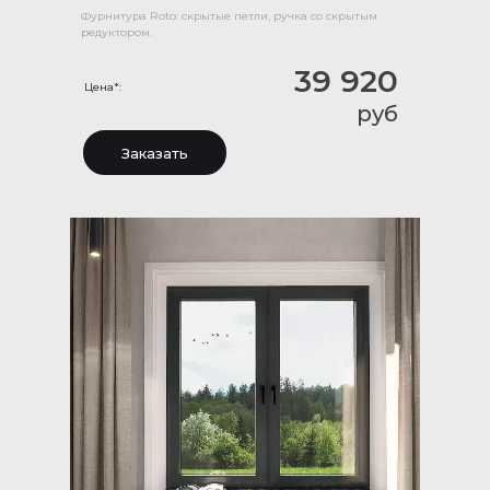
Фурнитура Roto: скрытые петли, ручка со скрытым
редуктором.
39 920
Цена*:
руб
Заказать