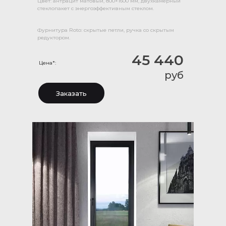
Цвет: антрацит матовый, 800×1600 мм, двухкамерный
стеклопакет с энергоэффективным стеклом.
Фурнитура Roto: скрытые петли, ручка со скрытым
редуктором.
45 440
Цена*:
руб
Заказать