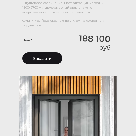
Штульповое соединение, цвет: антрацит матовый,
1900×2700 мм, двухкамерный стеклопакет с
энергоэффективным закаленным стеклом.
Фурнитура Roto: скрытые петли, ручка со скрытым
редуктором.
188 100
Цена*:
руб
Заказать