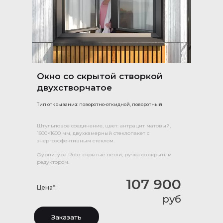
Окно со скрытой створкой
двухстворчатое
Тип открывания: поворотно-откидной, поворотный
Штульповое соединение, цвет: антрацит матовый,
1600×1600 мм, двухкамерный стеклопакет с
энергоэффективным стеклом.
Фурнитура Roto: скрытые петли, ручка со скрытым
редуктором.
107 900
Цена*:
руб
Заказать