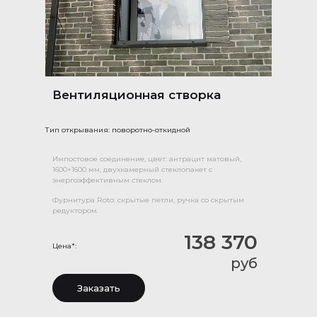
Вентиляционная створка
Тип открывания: поворотно-откидной
Импостовое соединение, цвет: антрацит матовый,
1600×1600 мм, двухкамерный стеклопакет с
энергоэффективным стеклом.
Фурнитура Roto: скрытые петли, ручка со скрытым
редуктором.
138 370
Цена*:
руб
Заказать