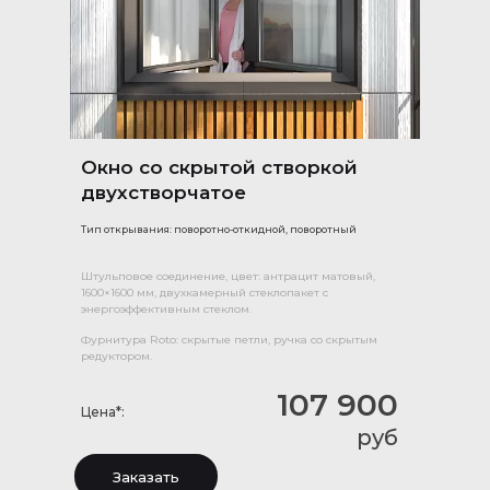
Окно со скрытой створкой
двухстворчатое
Тип открывания: поворотно-откидной, поворотный
Штульповое соединение, цвет: антрацит матовый,
1600×1600 мм, двухкамерный стеклопакет с
энергоэффективным стеклом.
Фурнитура Roto: скрытые петли, ручка со скрытым
редуктором.
107 900
Цена*:
руб
Заказать