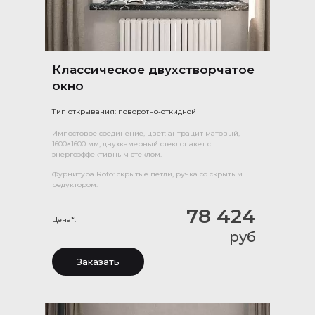
Классическое двухстворчатое
окно
Тип открывания: поворотно-откидной
Импостовое соединение, цвет: антрацит матовый,
1600×1600 мм, двухкамерный стеклопакет с
энергоэффективным стеклом.
Фурнитура Roto: скрытые петли, ручка со скрытым
редуктором.
78 424
Цена*:
руб
Заказать