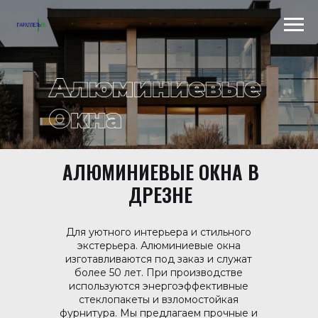
АЛЮМИНИЕВЫЕ ОКНА В
Scroll to top →
ДРЕЗНЕ
Для уютного интерьера и стильного
экстерьера. Алюминиевые окна
изготавливаются под заказ и служат
более 50 лет. При производстве
используются энергоэффективные
стеклопакеты и взломостойкая
фурнитура. Мы предлагаем прочные и