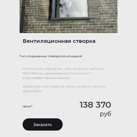
Вентиляционная створка
Тип открывания: поворотно-откидной
Импостовое соединение, цвет: антрацит матовый,
1600×1600 мм, двухкамерный стеклопакет с
энергоэффективным стеклом.
Фурнитура Roto: скрытые петли, ручка со скрытым
редуктором.
138 370
Цена*:
руб
Заказать