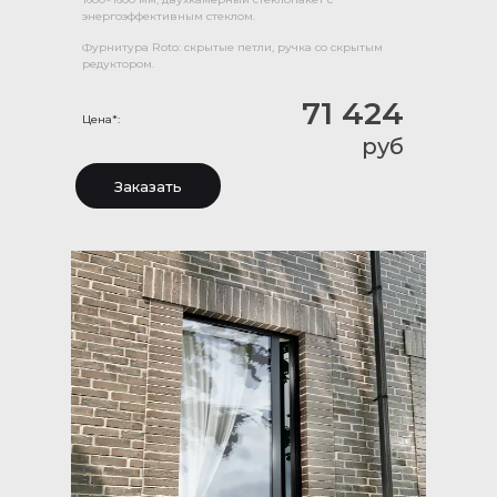
энергоэффективным стеклом.
Фурнитура Roto: скрытые петли, ручка со скрытым
редуктором.
71 424
Цена*:
руб
Заказать