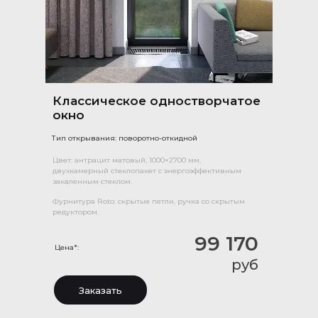
Классическое одностворчатое
окно
Тип открывания: поворотно-откидной
Цвет: антрацит матовый, 1000×2700 мм,
двухкамерный стеклопакет с энергоэффективным
закаленным стеклом.
Фурнитура Roto: скрытые петли, ручка со скрытым
редуктором.
99 170
Цена*:
руб
Заказать