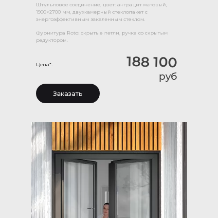
Штульповое соединение, цвет: антрацит матовый,
1900×2700 мм, двухкамерный стеклопакет с
энергоэффективным закаленным стеклом.
Фурнитура Roto: скрытые петли, ручка со скрытым
редуктором.
188 100
Цена*:
руб
Заказать