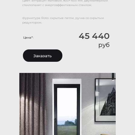
Цвет: антрацит матовый, 800×1600 мм, двухкамерный
стеклопакет с энергоэффективным стеклом.
Фурнитура Roto: скрытые петли, ручка со скрытым
редуктором.
45 440
Цена*:
руб
Заказать