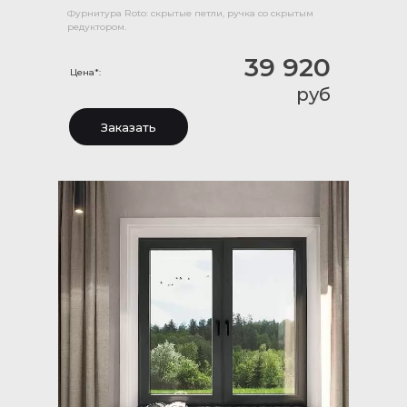
Фурнитура Roto: скрытые петли, ручка со скрытым
редуктором.
39 920
Цена*:
руб
Заказать