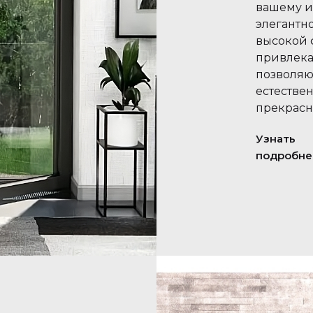
вашему и
элегантн
высокой 
привлека
позволяю
естестве
прекрасн
Узнать
подробне