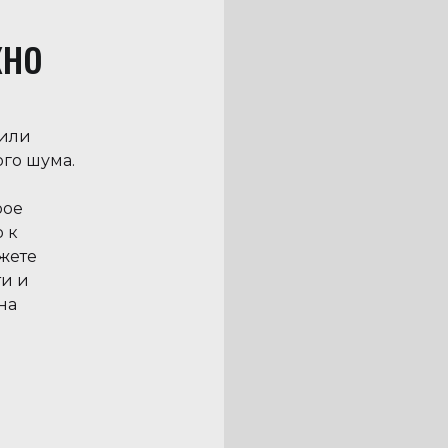
кно
 или
ого шума.
рое
 к
жете
ти и
на