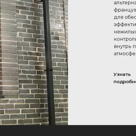
альтерн
француз
для обе
эффекти
нежилых
контрол
внутрь 
атмосфе
Узнать
подробн