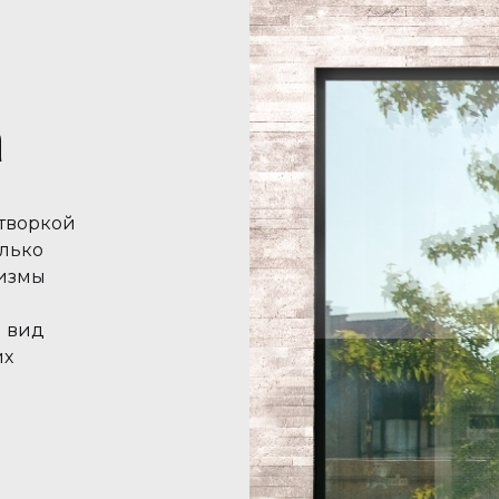
а
створкой
олько
низмы
 вид
их