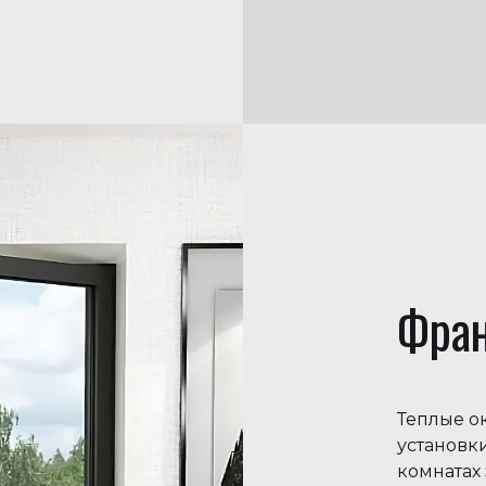
Фран
Теплые о
установки
комнатах