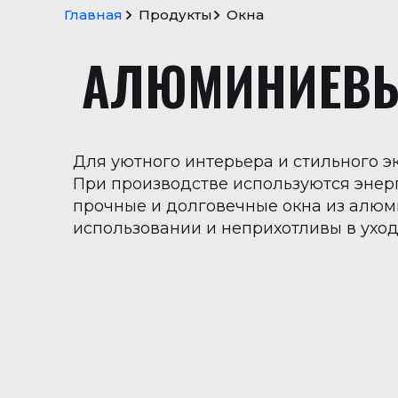
Главная
Продукты
Окна
S
c
r
o
l
l
t
o
t
o
p
АЛЮМИНИЕВЫ
→
Для уютного интерьера и стильного э
При производстве используются энер
прочные и долговечные окна из алюм
использовании и неприхотливы в ухо