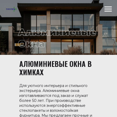
АЛЮМИНИЕВЫЕ ОКНА В
Scroll to top →
ХИМКАХ
Для уютного интерьера и стильного
экстерьера. Алюминиевые окна
изготавливаются под заказ и служат
более 50 лет. При производстве
используются энергоэффективные
стеклопакеты и взломостойкая
фурнитура. Мы предлагаем прочные и