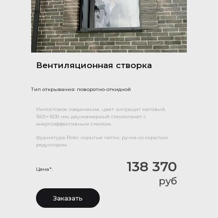
Вентиляционная створка
Тип открывания: поворотно-откидной
Импостовое соединение, цвет: антрацит матовый,
1600×1600 мм, двухкамерный стеклопакет с
энергоэффективным стеклом.
Фурнитура Roto: скрытые петли, ручка со скрытым
редуктором.
138 370
Цена*:
руб
Заказать