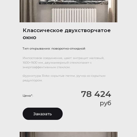
Классическое двухстворчатое
окно
Тип открывания: поворотно-откидной
Импостовое соединение, цвет: антрацит матовый,
1600×1600 мм, двухкамерный стеклопакет с
энергоэффективным стеклом.
Фурнитура Roto: скрытые петли, ручка со скрытым
редуктором.
78 424
Цена*:
руб
Заказать