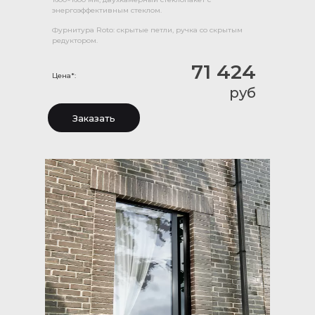
энергоэффективным стеклом.
Фурнитура Roto: скрытые петли, ручка со скрытым
редуктором.
71 424
Цена*:
руб
Заказать