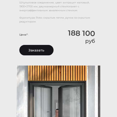
Штульповое соединение, цвет: антрацит матовый,
1900×2700 мм, двухкамерный стеклопакет с
энергоэффективным закаленным стеклом.
Фурнитура Roto: скрытые петли, ручка со скрытым
редуктором.
188 100
Цена*:
руб
Заказать