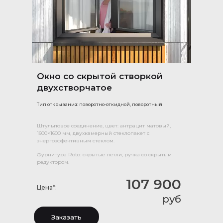
Окно со скрытой створкой
двухстворчатое
Тип открывания: поворотно-откидной, поворотный
Штульповое соединение, цвет: антрацит матовый,
1600×1600 мм, двухкамерный стеклопакет с
энергоэффективным стеклом.
Фурнитура Roto: скрытые петли, ручка со скрытым
редуктором.
107 900
Цена*:
руб
Заказать