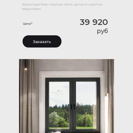
Фурнитура Roto: скрытые петли, ручка со скрытым
редуктором.
39 920
Цена*:
руб
Заказать