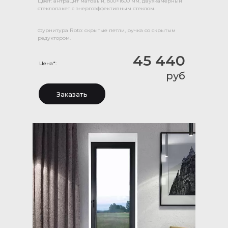
Цвет: антрацит матовый, 800×1600 мм, двухкамерный
стеклопакет с энергоэффективным стеклом.
Фурнитура Roto: скрытые петли, ручка со скрытым
редуктором.
45 440
Цена*:
руб
Заказать