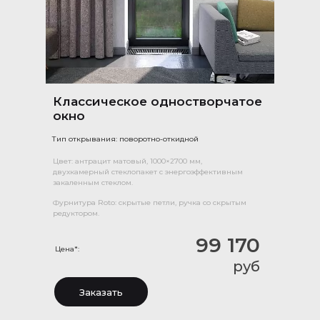
Классическое одностворчатое
окно
Тип открывания: поворотно-откидной
Цвет: антрацит матовый, 1000×2700 мм,
двухкамерный стеклопакет с энергоэффективным
закаленным стеклом.
Фурнитура Roto: скрытые петли, ручка со скрытым
редуктором.
99 170
Цена*:
руб
Заказать