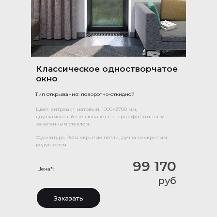
Классическое одностворчатое
окно
Тип открывания: поворотно-откидной
Цвет: антрацит матовый, 1000×2700 мм,
двухкамерный стеклопакет с энергоэффективным
закаленным стеклом.
Фурнитура Roto: скрытые петли, ручка со скрытым
редуктором.
99 170
Цена*:
руб
Заказать