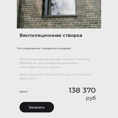
Вентиляционная створка
Тип открывания: поворотно-откидной
Импостовое соединение, цвет: антрацит матовый,
1600×1600 мм, двухкамерный стеклопакет с
энергоэффективным стеклом.
Фурнитура Roto: скрытые петли, ручка со скрытым
редуктором.
138 370
Цена*:
руб
Заказать