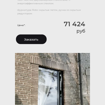
энергоэффективным стеклом.
Фурнитура Roto: скрытые петли, ручка со скрытым
редуктором.
71 424
Цена*:
руб
Заказать