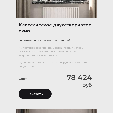
Классическое двухстворчатое
окно
Тип открывания: поворотно-откидной
Импостовое соединение, цвет: антрацит матовый,
1600×1600 мм, двухкамерный стеклопакет с
энергоэффективным стеклом.
Фурнитура Roto: скрытые петли, ручка со скрытым
редуктором.
78 424
Цена*:
руб
Заказать