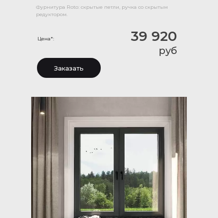
Фурнитура Roto: скрытые петли, ручка со скрытым
редуктором.
39 920
Цена*:
руб
Заказать