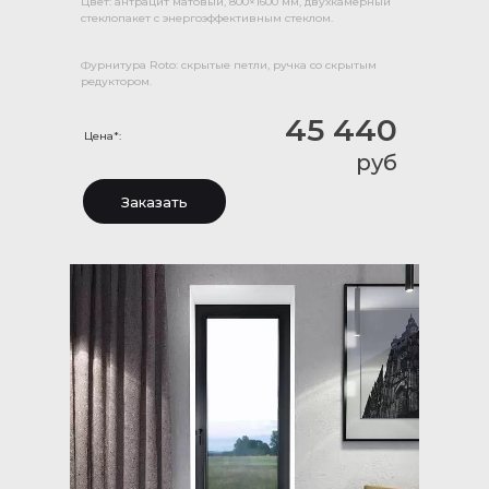
Цвет: антрацит матовый, 800×1600 мм, двухкамерный
стеклопакет с энергоэффективным стеклом.
Фурнитура Roto: скрытые петли, ручка со скрытым
редуктором.
45 440
Цена*:
руб
Заказать