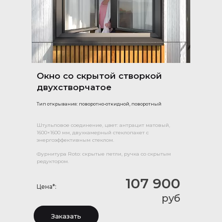
Окно со скрытой створкой
двухстворчатое
Тип открывания: поворотно-откидной, поворотный
Штульповое соединение, цвет: антрацит матовый,
1600×1600 мм, двухкамерный стеклопакет с
энергоэффективным стеклом.
Фурнитура Roto: скрытые петли, ручка со скрытым
редуктором.
107 900
Цена*:
руб
Заказать