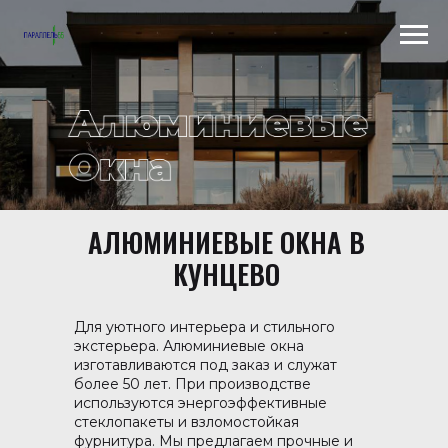
АЛЮМИНИЕВЫЕ ОКНА В
Scroll to top →
КУНЦЕВО
Для уютного интерьера и стильного
экстерьера. Алюминиевые окна
изготавливаются под заказ и служат
более 50 лет. При производстве
используются энергоэффективные
стеклопакеты и взломостойкая
фурнитура. Мы предлагаем прочные и