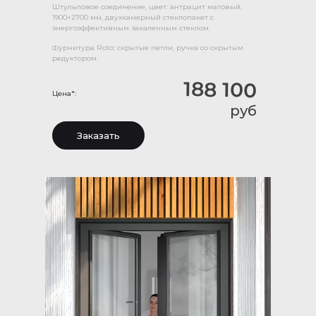
Штульповое соединение, цвет: антрацит матовый,
1900×2700 мм, двухкамерный стеклопакет с
энергоэффективным закаленным стеклом.
Фурнитура Roto: скрытые петли, ручка со скрытым
редуктором.
188 100
Цена*:
руб
Заказать