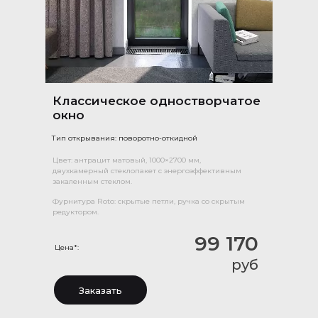
Классическое одностворчатое
окно
Тип открывания: поворотно-откидной
Цвет: антрацит матовый, 1000×2700 мм,
двухкамерный стеклопакет с энергоэффективным
закаленным стеклом.
Фурнитура Roto: скрытые петли, ручка со скрытым
редуктором.
99 170
Цена*:
руб
Заказать