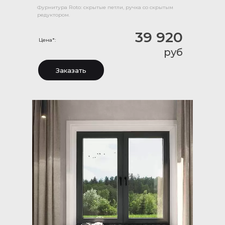
Фурнитура Roto: скрытые петли, ручка со скрытым
редуктором.
39 920
Цена*:
руб
Заказать