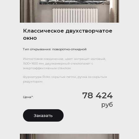
Классическое двухстворчатое
окно
Тип открывания: поворотно-откидной
Импостовое соединение, цвет: антрацит матовый,
1600×1600 мм, двухкамерный стеклопакет с
энергоэффективным стеклом.
Фурнитура Roto: скрытые петли, ручка со скрытым
редуктором.
78 424
Цена*:
руб
Заказать