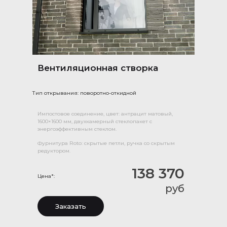
Вентиляционная створка
Тип открывания: поворотно-откидной
Импостовое соединение, цвет: антрацит матовый,
1600×1600 мм, двухкамерный стеклопакет с
энергоэффективным стеклом.
Фурнитура Roto: скрытые петли, ручка со скрытым
редуктором.
138 370
Цена*:
руб
Заказать