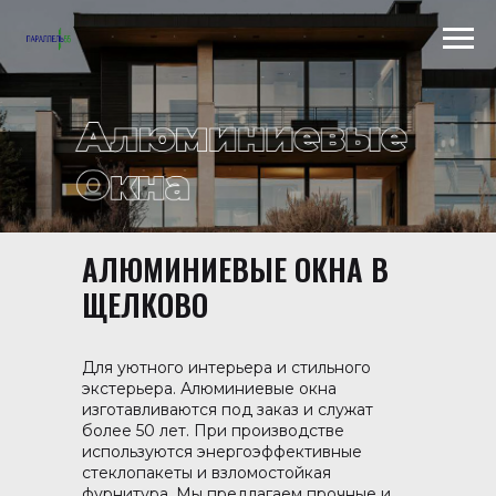
АЛЮМИНИЕВЫЕ ОКНА В
Scroll to top →
ЩЕЛКОВО
Для уютного интерьера и стильного
экстерьера. Алюминиевые окна
изготавливаются под заказ и служат
более 50 лет. При производстве
используются энергоэффективные
стеклопакеты и взломостойкая
фурнитура. Мы предлагаем прочные и