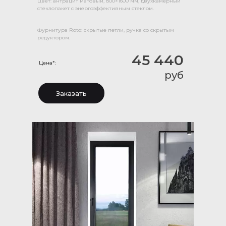
Цвет: антрацит матовый, 800×1600 мм, двухкамерный
стеклопакет с энергоэффективным стеклом.
Фурнитура Roto: скрытые петли, ручка со скрытым
редуктором.
45 440
Цена*:
руб
Заказать