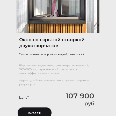
Окно со скрытой створкой
двухстворчатое
Тип открывания: поворотно-откидной, поворотный
Штульповое соединение, цвет: антрацит матовый,
1600×1600 мм, двухкамерный стеклопакет с
энергоэффективным стеклом.
Фурнитура Roto: скрытые петли, ручка со скрытым
редуктором.
107 900
Цена*:
руб
Заказать