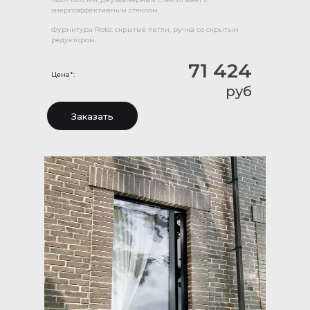
энергоэффективным стеклом.
Фурнитура Roto: скрытые петли, ручка со скрытым
редуктором.
71 424
Цена*:
руб
Заказать