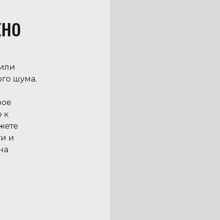
кно
 или
ого шума.
рое
 к
жете
ти и
на