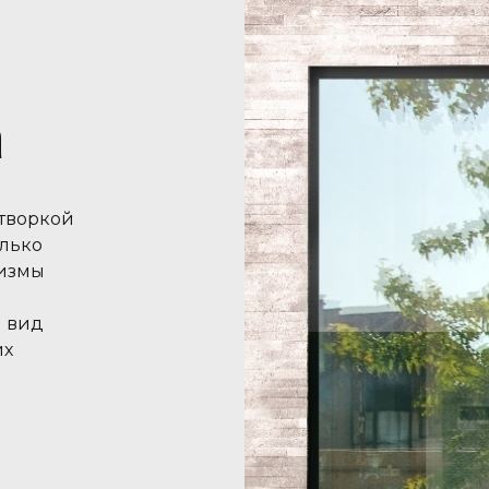
а
створкой
олько
низмы
 вид
их