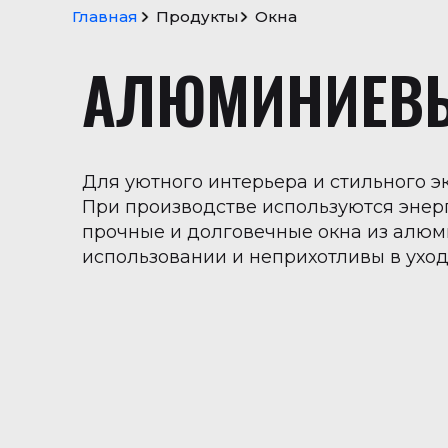
Главная
Продукты
Окна
S
c
r
o
l
l
t
o
t
o
p
АЛЮМИНИЕВЫ
→
Для уютного интерьера и стильного э
При производстве используются энер
прочные и долговечные окна из алюм
использовании и неприхотливы в ухо