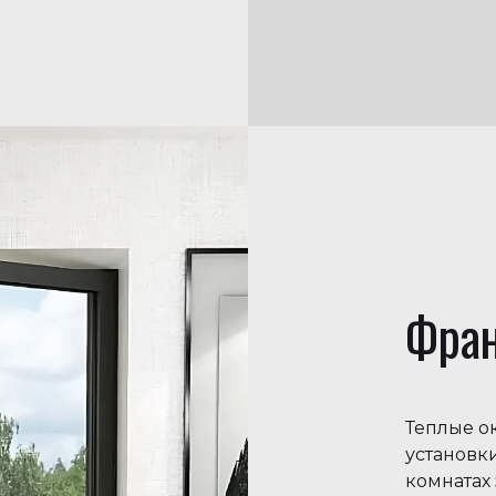
Фран
Теплые о
установки
комнатах