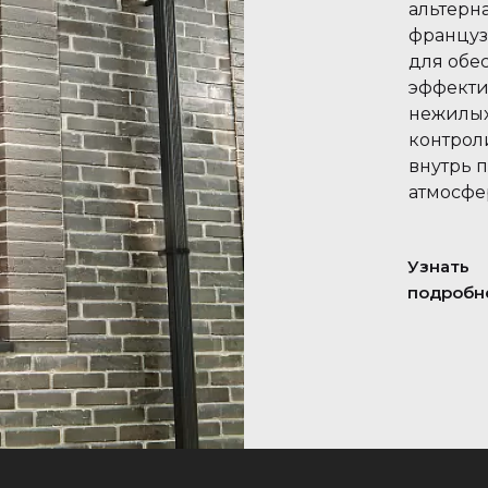
альтерн
француз
для обе
эффекти
нежилых
контрол
внутрь 
атмосфе
Узнать
подробн