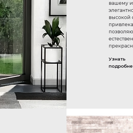
вашему и
элегантн
высокой 
привлека
позволяю
естестве
прекрасн
Узнать
подробне