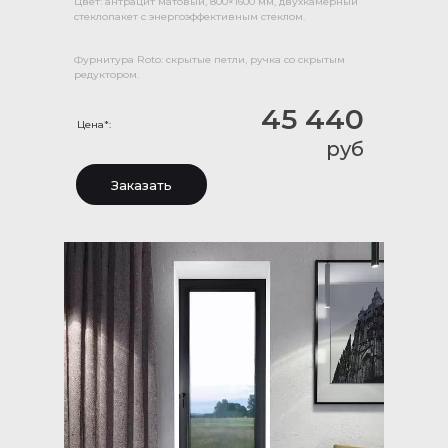
Цвет: антрацит матовый, 800×1600 мм, двухкамерный
стеклопакет с энергоэффективным стеклом.
Фурнитура Roto: скрытые петли, ручка со скрытым
редуктором.
45 440
Цена*:
руб
Заказать