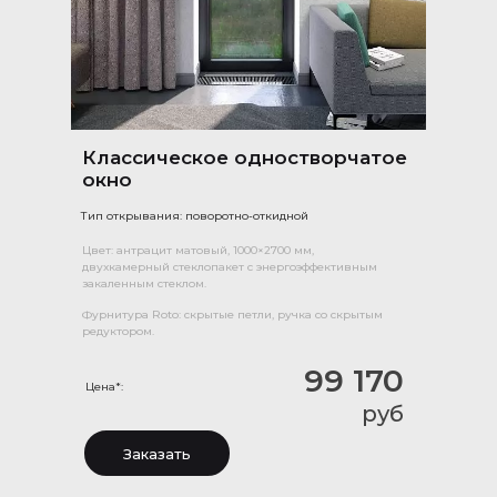
Классическое одностворчатое
окно
Тип открывания: поворотно-откидной
Цвет: антрацит матовый, 1000×2700 мм,
двухкамерный стеклопакет с энергоэффективным
закаленным стеклом.
Фурнитура Roto: скрытые петли, ручка со скрытым
редуктором.
99 170
Цена*:
руб
Заказать