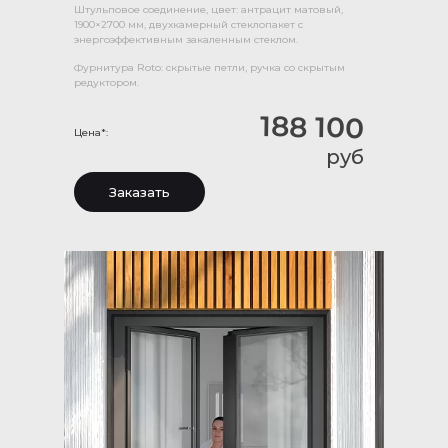
Штульповое соединение, цвет: антрацит матовый,
1900×2700 мм, двухкамерный стеклопакет с
энергоэффективным закаленным стеклом.
Фурнитура Roto: скрытые петли, ручка со скрытым
редуктором.
188 100
Цена*:
руб
Заказать