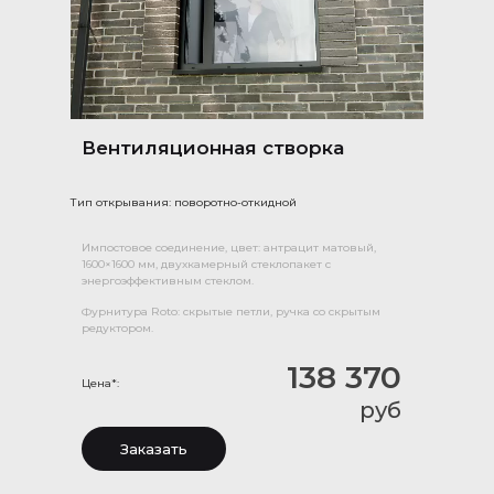
Вентиляционная створка
Тип открывания: поворотно-откидной
Импостовое соединение, цвет: антрацит матовый,
1600×1600 мм, двухкамерный стеклопакет с
энергоэффективным стеклом.
Фурнитура Roto: скрытые петли, ручка со скрытым
редуктором.
138 370
Цена*:
руб
Заказать