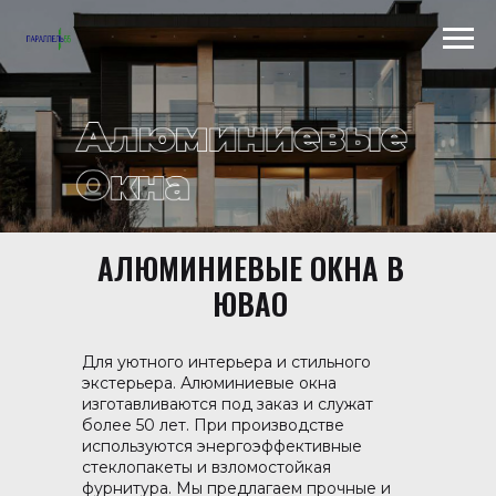
АЛЮМИНИЕВЫЕ ОКНА В
Scroll to top →
ЮВАО
Для уютного интерьера и стильного
экстерьера. Алюминиевые окна
изготавливаются под заказ и служат
более 50 лет. При производстве
используются энергоэффективные
стеклопакеты и взломостойкая
фурнитура. Мы предлагаем прочные и