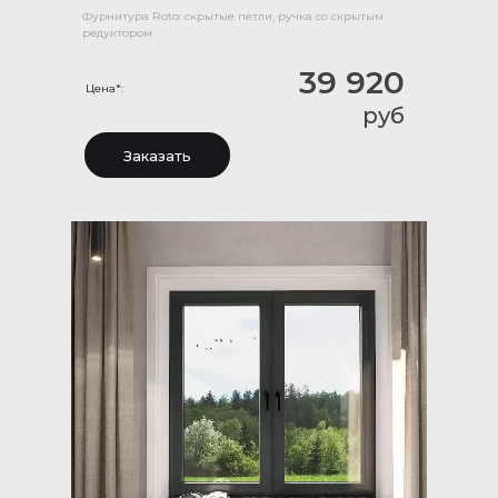
Фурнитура Roto: скрытые петли, ручка со скрытым
редуктором.
39 920
Цена*:
руб
Заказать