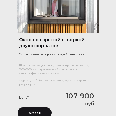
Окно со скрытой створкой
двухстворчатое
Тип открывания: поворотно-откидной, поворотный
Штульповое соединение, цвет: антрацит матовый,
1600×1600 мм, двухкамерный стеклопакет с
энергоэффективным стеклом.
Фурнитура Roto: скрытые петли, ручка со скрытым
редуктором.
107 900
Цена*:
руб
Заказать