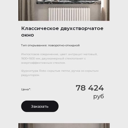
Классическое двухстворчатое
окно
Тип открывания: поворотно-откидной
Импостовое соединение, цвет: антрацит матовый,
1600×1600 мм, двухкамерный стеклопакет с
энергоэффективным стеклом.
Фурнитура Roto: скрытые петли, ручка со скрытым
редуктором.
78 424
Цена*:
руб
Заказать