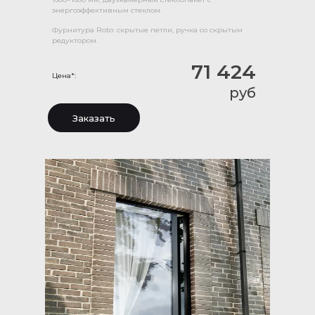
энергоэффективным стеклом.
Фурнитура Roto: скрытые петли, ручка со скрытым
редуктором.
71 424
Цена*:
руб
Заказать